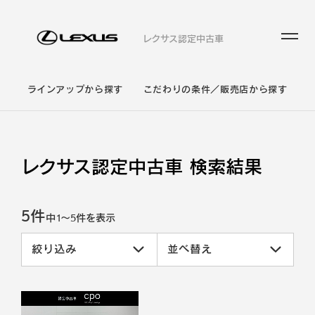
レクサス認定中古車
ラインアップから探す
こだわりの条件／販売店から探す
レクサス認定中古車 検索結果
5件
中
1
～
5
件を表示
絞り込み
並べ替え