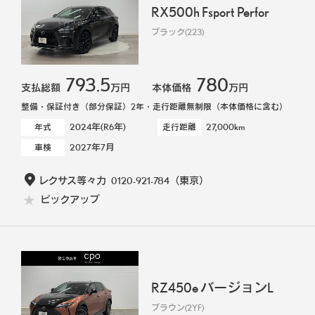
RX500h Fsport Perfor
ブラック(223)
793.5
780
支払総額
万円
本体価格
万円
整備・保証付き（部分保証）2年・走行距離無制限（本体価格に含む）
2024年(R6年)
27,000km
年式
走行距離
2027年7月
車検
レクサス等々力
0120-921-784
（東京）
ピックアップ
RZ450e バージョンL
ブラウン(2YF)