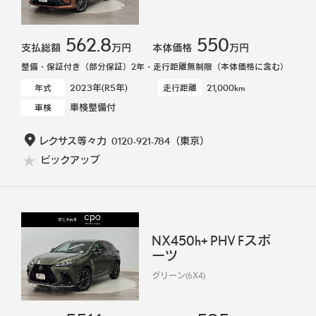
562.8
550
支払総額
万円
本体価格
万円
整備・保証付き（部分保証）2年・走行距離無制限（本体価格に含む）
2023年(R5年)
21,000km
年式
走行距離
車検整備付
車検
レクサス等々力
0120-921-784
（東京）
ピックアップ
NX450h+ PHV Fスポ
ーツ
グリーン(6X4)