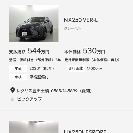
NX250 VER-L
グレー(1L1)
544
530
支払総額
万円
本体価格
万円
整備・保証付き（部分保証）2年・走行距離無制限（本体価格に含む）
2023年(R5年)
17,000km
年式
走行距離
車検整備付
車検
レクサス豊田土橋
0565-24-5839
（愛知）
ピックアップ
UX250h F SPORT