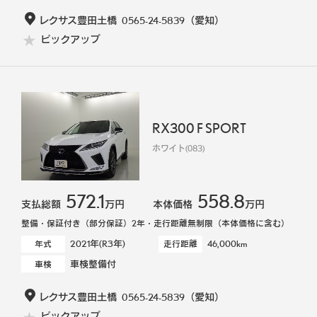
レクサス豊田土橋
0565-24-5839
（愛知）
ピックアップ
RX300 F SPORT
ホワイト(083)
572.1
558.8
支払総額
万円
本体価格
万円
整備・保証付き（部分保証）2年・走行距離無制限（本体価格に含む）
2021年(R3年)
46,000km
年式
走行距離
車検整備付
車検
レクサス豊田土橋
0565-24-5839
（愛知）
ピックアップ