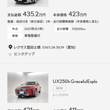
435.2
423
支払総額
万円
本体価格
万円
整備・保証付き（部分保証）2年・走行距離無制限（本体価格に含む）
2021年(R3年)
59,000km
年式
走行距離
車検整備付
車検
レクサス豊田土橋
0565-24-5839
（愛知）
ピックアップ
UX250h GracefulExplo
NEW
レッド(3T2)
421
411