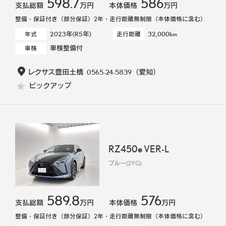
598.7
586
支払総額
万円
本体価格
万円
整備・保証付き（部分保証）2年・走行距離無制限（本体価格に含む）
2023年(R5年)
32,000km
年式
走行距離
車検整備付
車検
レクサス豊田土橋
0565-24-5839
（愛知）
ピックアップ
RZ450e VER-L
ブルー(2YG)
589.8
576
支払総額
万円
本体価格
万円
整備・保証付き（部分保証）2年・走行距離無制限（本体価格に含む）