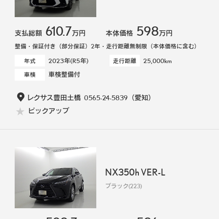
610.7
598
支払総額
万円
本体価格
万円
整備・保証付き（部分保証）2年・走行距離無制限（本体価格に含む）
2023年(R5年)
25,000km
年式
走行距離
車検整備付
車検
レクサス豊田土橋
0565-24-5839
（愛知）
ピックアップ
NX350h VER-L
ブラック(223)