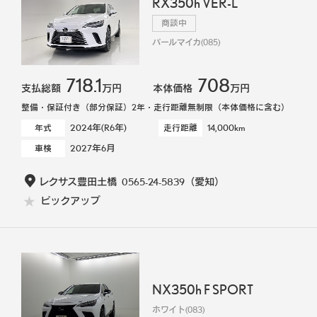
RX350h VER-L
商談中
パールマイカ(085)
718.1
708
支払総額
万円
本体価格
万円
整備・保証付き（部分保証）2年・走行距離無制限（本体価格に含む）
2024年(R6年)
14,000km
年式
走行距離
2027年6月
車検
レクサス豊田土橋
0565-24-5839
（愛知）
ピックアップ
NX350h F SPORT
ホワイト(083)