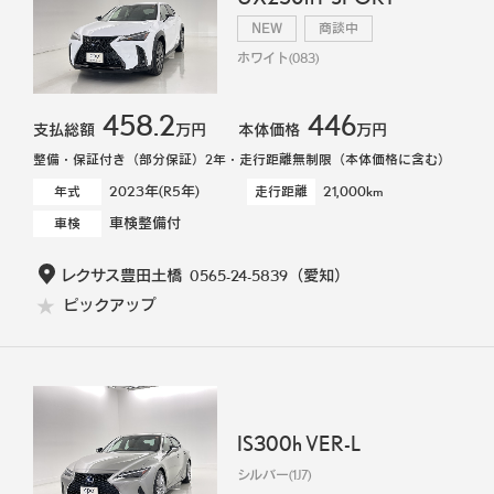
NEW
商談中
ホワイト(083)
458.2
446
支払総額
万円
本体価格
万円
整備・保証付き（部分保証）2年・走行距離無制限（本体価格に含む）
2023年(R5年)
21,000km
年式
走行距離
車検整備付
車検
レクサス豊田土橋
0565-24-5839
（愛知）
ピックアップ
IS300h VER-L
シルバー(1J7)