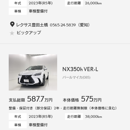
2023年(R5年)
26,000km
年式
走行距離
車検整備付
車検
レクサス豊田土橋
0565-24-5839
（愛知）
ピックアップ
NX350h VER-L
パールマイカ(085)
587.7
575
支払総額
万円
本体価格
万円
整備・保証付き（部分保証）2年・走行距離無制限（本体価格に含む）
2023年(R5年)
38,000km
年式
走行距離
車検整備付
車検