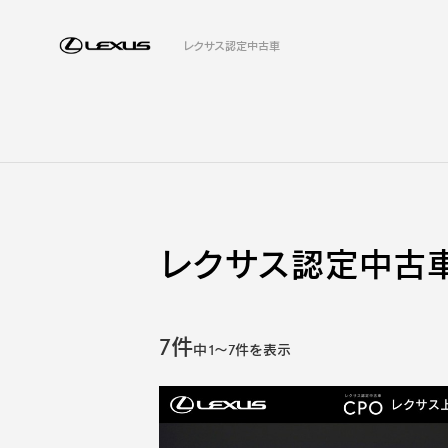
レクサス認定中古車
レクサス認定中古車
7件
中
1
～
7
件を表示