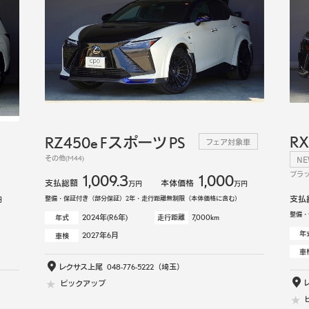
R
RZ450e Fスポーツ PS
フェア対象車
その他(M44)
N
ブラッ
1,009.3
1,000
支払総額
本体価格
万円
万円
支払
整備・保証付き（部分保証）2年・走行距離無制限（本体価格に含む）
円
整備・
2024年(R6年)
7,000km
年式
走行距離
年
2027年6月
車検
車
レクサス上尾
048-776-5222
（埼玉）
ピックアップ