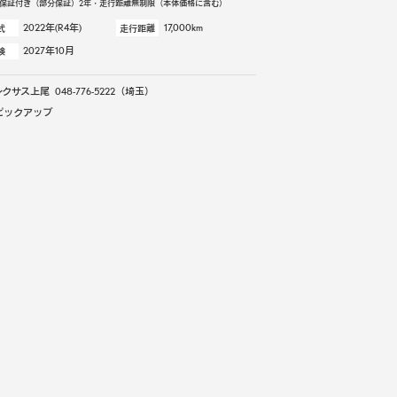
保証付き（部分保証）2年・走行距離無制限（本体価格に含む）
2022年(R4年)
17,000km
式
走行距離
2027年10月
検
レクサス上尾
048-776-5222
（埼玉）
ピックアップ