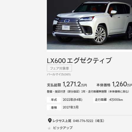
LX600 エグゼクティブ
フェア対象車
パールマイカ(085)
1,271.2
1,260
支払総額
本体価格
万円
万
整備・保証付き（部分保証）2年・走行距離無制限（本体価格に含む）
2022年(R4年)
47,000km
年式
走行距離
2027年3月
車検
レクサス上尾
048-776-5222
（埼玉）
ピックアップ