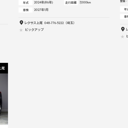
整備・
2024年(R6年)
7,000km
年式
走行距離
年
2027年1月
車検
車
レクサス上尾
048-776-5222
（埼玉）
ピックアップ