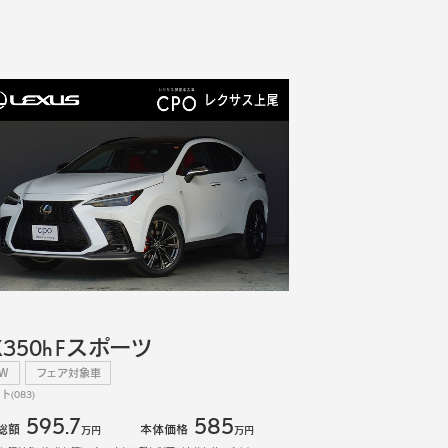
X350h Fスポーツ
EW
フェア対象車
(083)
595.7
585
総額
本体価格
万円
万円