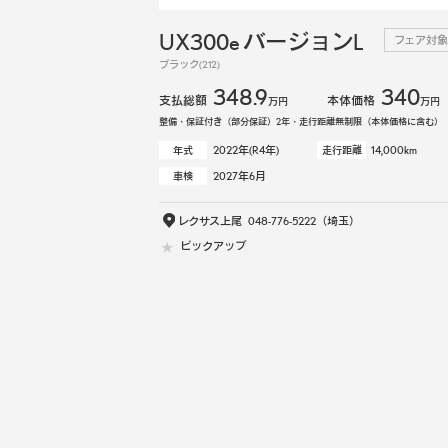
UX300e バージョンL
フェア対象
ブラック(212)
348.9
340
支払総額
本体価格
万円
万円
整備・保証付き（部分保証）2年・走行距離無制限（本体価格に含む）
2022年(R4年)
14,000km
年式
走行距離
2027年6月
車検
レクサス上尾
048-776-5222
（埼玉）
ピックアップ