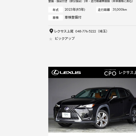
整備・保証付き（部分保証）2年・走行距離無制限（本体価格に含む）
2023年(R5年)
31,000km
年式
走行距離
車検整備付
車検
レクサス上尾
048-776-5222
（埼玉）
ピックアップ