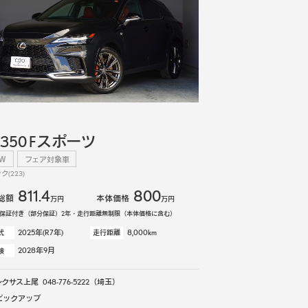
X350 Fスポーツ
EW
フェア対象車
ク(223)
811.4
800
総額
本体価格
万円
万円
保証付き（部分保証）2年・走行距離無制限（本体価格に含む）
2025年(R7年)
8,000km
式
走行距離
2028年9月
検
レクサス上尾
048-776-5222
（埼玉）
ピックアップ