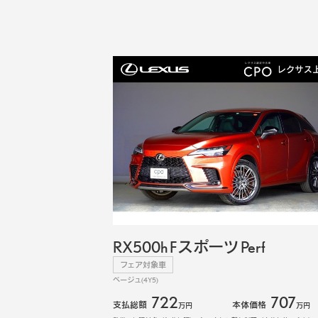
RX500h Fスポーツ Perf
フェア対象車
ベージュ(4Y5)
722
707
支払総額
本体価格
万円
万円