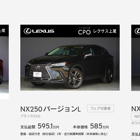
N
NX250 バージョンL
フェア対象車
ブラック(223)
N
ホワイト
595.1
585
支払総額
本体価格
万円
万円
支払
整備・保証付き（部分保証）2年・走行距離無制限（本体価格に含む）