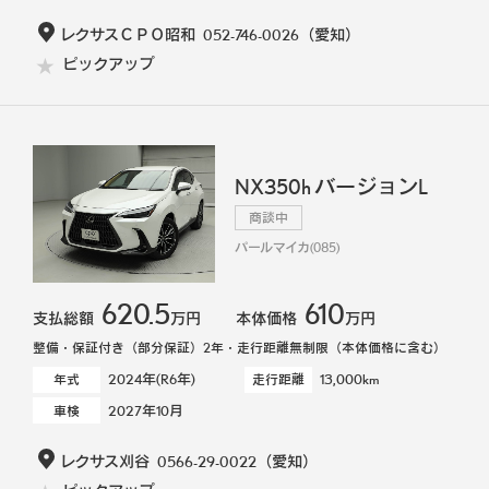
レクサスＣＰＯ昭和
052-746-0026
（愛知）
ピックアップ
NX350h バージョンL
商談中
パールマイカ(085)
620.5
610
支払総額
万円
本体価格
万円
整備・保証付き（部分保証）2年・走行距離無制限（本体価格に含む）
2024年(R6年)
13,000km
年式
走行距離
2027年10月
車検
レクサス刈谷
0566-29-0022
（愛知）