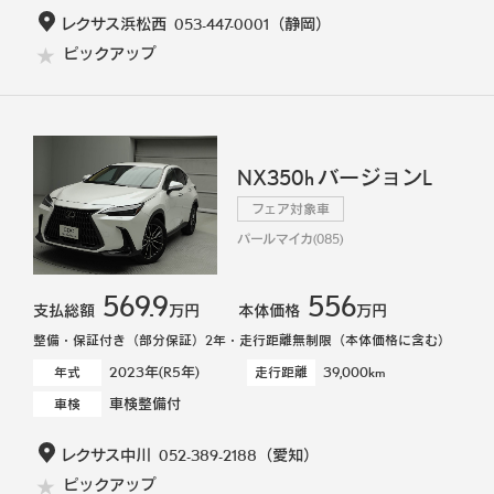
レクサス浜松西
053-447-0001
（静岡）
ピックアップ
NX350h バージョンL
フェア対象車
パールマイカ(085)
569.9
556
支払総額
万円
本体価格
万円
整備・保証付き（部分保証）2年・走行距離無制限（本体価格に含む）
2023年(R5年)
39,000km
年式
走行距離
車検整備付
車検
レクサス中川
052-389-2188
（愛知）
ピックアップ