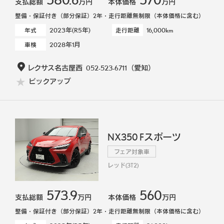
支払総額
万円
本体価格
万円
整備・保証付き（部分保証）2年・走行距離無制限（本体価格に含む）
2023年(R5年)
16,000km
年式
走行距離
2028年1月
車検
レクサス名古屋西
052-523-6711
（愛知）
ピックアップ
NX350 Fスポーツ
フェア対象車
レッド(3T2)
573.9
560
支払総額
万円
本体価格
万円
整備・保証付き（部分保証）2年・走行距離無制限（本体価格に含む）