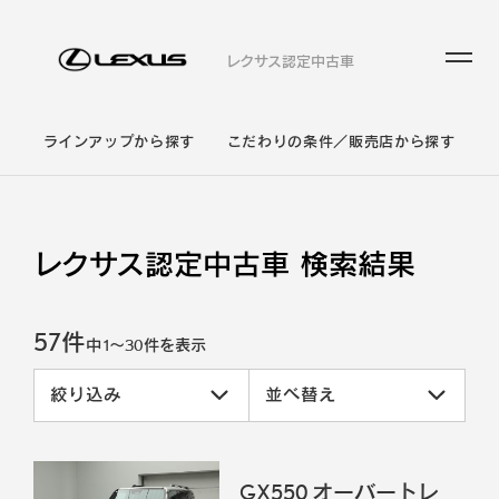
レクサス認定中古車
ラインアップから探す
こだわりの条件／販売店から探す
レクサス認定中古車 検索結果
57件
中
1
～
30
件を表示
絞り込み
並べ替え
GX550 オーバートレ