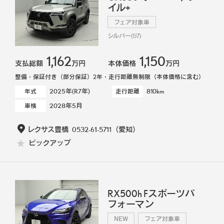
イル+
フェア対象車
シルバー(1J7)
1,162
1,150
支払総額
万円
本体価格
万円
整備・保証付き（部分保証）2年・走行距離無制限（本体価格に含む）
2025年(R7年)
810km
年式
走行距離
2028年5月
車検
レクサス豊橋
0532-61-5711
（愛知）
ピックアップ
RX500h Fスポーツパ
フォーマン
NEW
フェア対象車