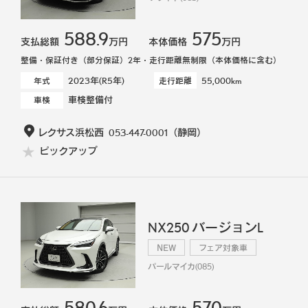
588.9
575
支払総額
万円
本体価格
万円
整備・保証付き（部分保証）2年・走行距離無制限（本体価格に含む）
2023年(R5年)
55,000km
年式
走行距離
車検整備付
車検
レクサス浜松西
053-447-0001
（静岡）
ピックアップ
NX250 バージョンL
NEW
フェア対象車
パールマイカ(085)
580.6
570