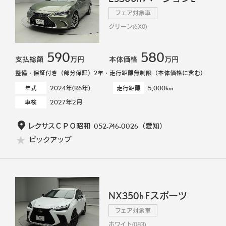
フェア対象車
グリーン(6X0)
590
580
支払総額
万円
本体価格
万円
整備・保証付き（部分保証）2年・走行距離無制限（本体価格に含む）
2024年(R6年)
5,000km
年式
走行距離
2027年2月
車検
レクサスＣＰＯ昭和
052-746-0026
（愛知）
ピックアップ
NX350h Fスポーツ
フェア対象車
ホワイト(083)