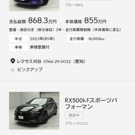
ブルー(8X1)
868.3
855
支払総額
万円
本体価格
万円
整備・保証付き（部分保証）2年・走行距離無制限（本体価格に含む）
2023年(R5年)
14,000km
年式
走行距離
車検整備付
車検
レクサス刈谷
0566-29-0022
（愛知）
ピックアップ
RX500h Fスポーツパ
フォーマン
商談中
ブラック(223)