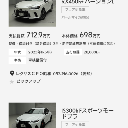
RX450h+ バージョンL
フェア対象車
パールマイカ(085)
712.9
698
支払総額
万円
本体価格
万円
整備・保証付き（部分保証）2年・走行距離無制限（本体価格に含む）
2023年(R5年)
28,000km
年式
走行距離
車検整備付
車検
レクサスＣＰＯ昭和
052-746-0026
（愛知）
ピックアップ
IS300h Fスポーツモー
ドブラ
フェア対象車