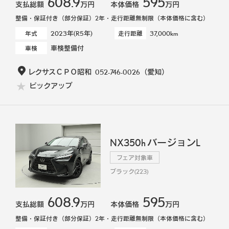
608.9
595
支払総額
万円
本体価格
万円
整備・保証付き（部分保証）2年・走行距離無制限（本体価格に含む）
2023年(R5年)
37,000km
年式
走行距離
車検整備付
車検
レクサスＣＰＯ昭和
052-746-0026
（愛知）
ピックアップ
NX350h バージョンL
フェア対象車
ブラック(223)
608.9
595
支払総額
万円
本体価格
万円
整備・保証付き（部分保証）2年・走行距離無制限（本体価格に含む）