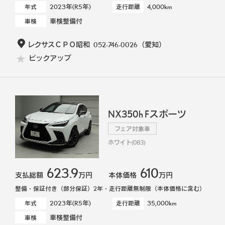
2023年(R5年)
4,000km
年式
走行距離
車検整備付
車検
レクサスＣＰＯ昭和
052-746-0026
（愛知）
ピックアップ
NX350h Fスポーツ
フェア対象車
ホワイト(083)
623.9
610
支払総額
万円
本体価格
万円
整備・保証付き（部分保証）2年・走行距離無制限（本体価格に含む）
2023年(R5年)
35,000km
年式
走行距離
車検整備付
車検