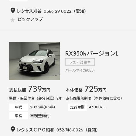
レクサス刈谷
0566-29-0022
（愛知）
ピックアップ
RX350h バージョンL
フェア対象車
パールマイカ(085)
739
725
支払総額
万円
本体価格
万円
整備・保証付き（部分保証）2年・走行距離無制限（本体価格に含む）
2023年(R5年)
47,000km
年式
走行距離
車検整備付
車検
レクサスＣＰＯ昭和
052-746-0026
（愛知）