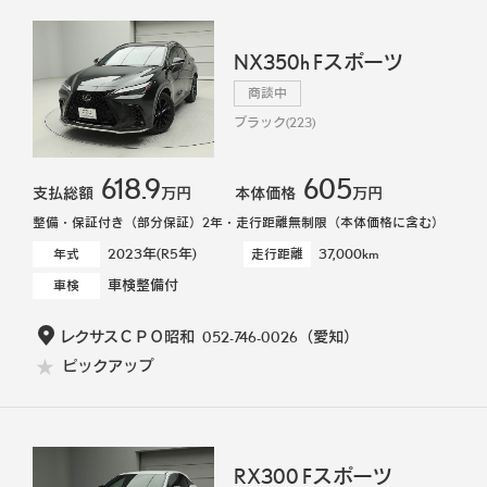
NX350h Fスポーツ
商談中
ブラック(223)
618.9
605
支払総額
万円
本体価格
万円
整備・保証付き（部分保証）2年・走行距離無制限（本体価格に含む）
2023年(R5年)
37,000km
年式
走行距離
車検整備付
車検
レクサスＣＰＯ昭和
052-746-0026
（愛知）
ピックアップ
RX300 Fスポーツ