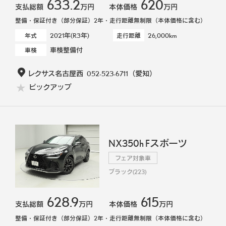
633.2
620
支払総額
万円
本体価格
万円
整備・保証付き（部分保証）2年・走行距離無制限（本体価格に含む）
2021年(R3年)
26,000km
年式
走行距離
車検整備付
車検
レクサス名古屋西
052-523-6711
（愛知）
ピックアップ
NX350h Fスポーツ
フェア対象車
ブラック(223)
628.9
615
支払総額
万円
本体価格
万円
整備・保証付き（部分保証）2年・走行距離無制限（本体価格に含む）