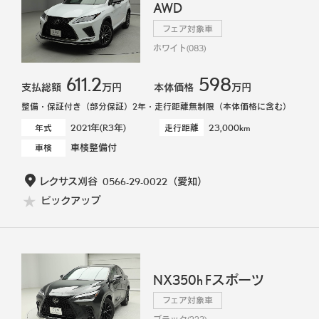
AWD
フェア対象車
ホワイト(083)
611.2
598
支払総額
万円
本体価格
万円
整備・保証付き（部分保証）2年・走行距離無制限（本体価格に含む）
2021年(R3年)
23,000km
年式
走行距離
車検整備付
車検
レクサス刈谷
0566-29-0022
（愛知）
ピックアップ
NX350h Fスポーツ
フェア対象車