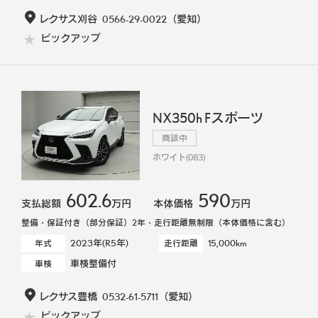
レクサス刈谷
0566-29-0022
（愛知）
ピックアップ
NX350h Fスポーツ
商談中
ホワイト(083)
602.6
590
支払総額
万円
本体価格
万円
整備・保証付き（部分保証）2年・走行距離無制限（本体価格に含む）
2023年(R5年)
15,000km
年式
走行距離
車検整備付
車検
レクサス豊橋
0532-61-5711
（愛知）
ピックアップ