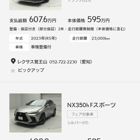
ブラック(223)
607.6
595
支払総額
万円
本体価格
万円
整備・保証付き（部分保証）2年・走行距離無制限（本体価格に含む）
2023年(R5年)
23,000km
年式
走行距離
車検整備付
車検
レクサス覚王山
052-722-2230
（愛知）
ピックアップ
NX350h Fスポーツ
フェア対象車
シルバー(1J7)