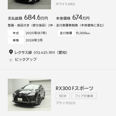
ホワイト(083)
684.6
674
支払総額
万円
本体価格
万円
整備・保証付き（部分保証）2年・走行距離無制限（本体価格に含む）
2025年(R7年)
15,000km
年式
走行距離
2028年3月
車検
レクサス緑
052-625-7811
（愛知）
ピックアップ
RX300 Fスポーツ
NEW
フェア対象車
ブラック(223)