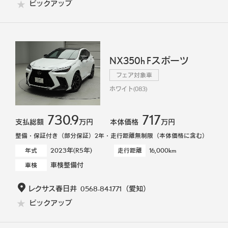
ピックアップ
NX350h Fスポーツ
フェア対象車
ホワイト(083)
730.9
717
支払総額
万円
本体価格
万円
整備・保証付き（部分保証）2年・走行距離無制限（本体価格に含む）
2023年(R5年)
16,000km
年式
走行距離
車検整備付
車検
レクサス春日井
0568-84-1771
（愛知）
ピックアップ