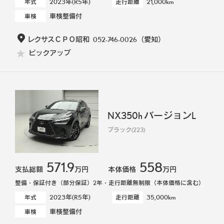
2023年(R5年)
21,000km
年式
走行距離
車検整備付
車検
レクサスＣＰＯ昭和
052-746-0026
（愛知）
ピックアップ
NX350h バージョンL
ブラック(223)
571.9
558
支払総額
万円
本体価格
万円
整備・保証付き（部分保証）2年・走行距離無制限（本体価格に含む）
2023年(R5年)
35,000km
年式
走行距離
車検整備付
車検