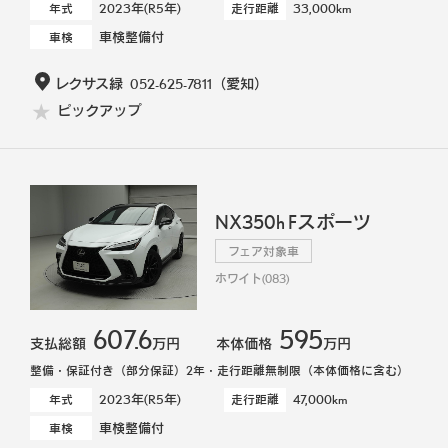
2023年(R5年)
33,000km
年式
走行距離
車検整備付
車検
レクサス緑
052-625-7811
（愛知）
ピックアップ
NX350h Fスポーツ
フェア対象車
ホワイト(083)
607.6
595
支払総額
万円
本体価格
万円
整備・保証付き（部分保証）2年・走行距離無制限（本体価格に含む）
2023年(R5年)
47,000km
年式
走行距離
車検整備付
車検