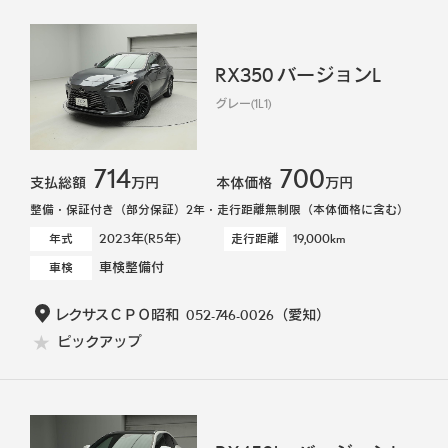
RX350 バージョンL
グレー(1L1)
714
700
支払総額
万円
本体価格
万円
整備・保証付き（部分保証）2年・走行距離無制限（本体価格に含む）
2023年(R5年)
19,000km
年式
走行距離
車検整備付
車検
レクサスＣＰＯ昭和
052-746-0026
（愛知）
ピックアップ