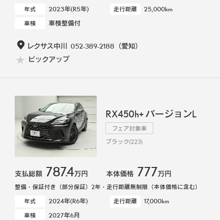
2023年(R5年)
25,000km
年式
走行距離
車検整備付
車検
レクサス中川
052-389-2188
（愛知）
ピックアップ
RX450h+ バージョンL
フェア対象車
ブラック(223)
787.4
777
支払総額
万円
本体価格
万円
整備・保証付き（部分保証）2年・走行距離無制限（本体価格に含む）
2024年(R6年)
17,000km
年式
走行距離
2027年6月
車検