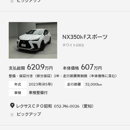
ピックアップ
NX350h Fスポーツ
ホワイト(083)
620.9
607
支払総額
万円
本体価格
万円
整備・保証付き（部分保証）2年・走行距離無制限（本体価格に含む）
2023年(R5年)
32,000km
年式
走行距離
車検整備付
車検
レクサスＣＰＯ昭和
052-746-0026
（愛知）
ピックアップ