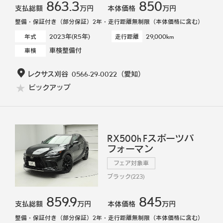
863.3
850
支払総額
万円
本体価格
万円
整備・保証付き（部分保証）2年・走行距離無制限（本体価格に含む）
2023年(R5年)
29,000km
年式
走行距離
車検整備付
車検
レクサス刈谷
0566-29-0022
（愛知）
ピックアップ
RX500h Fスポーツパ
フォーマン
フェア対象車
ブラック(223)
859.9
845
支払総額
万円
本体価格
万円
整備・保証付き（部分保証）2年・走行距離無制限（本体価格に含む）