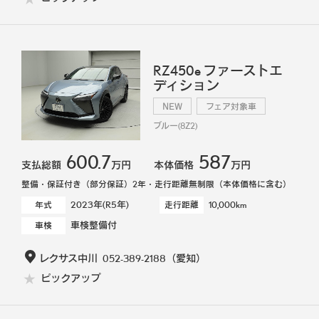
RZ450e ファーストエ
ディション
NEW
フェア対象車
ブルー(8Z2)
600.7
587
支払総額
万円
本体価格
万円
整備・保証付き（部分保証）2年・走行距離無制限（本体価格に含む）
2023年(R5年)
10,000km
年式
走行距離
車検整備付
車検
レクサス中川
052-389-2188
（愛知）
ピックアップ