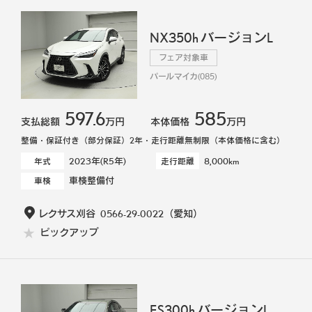
NX350h バージョンL
フェア対象車
パールマイカ(085)
597.6
585
支払総額
万円
本体価格
万円
整備・保証付き（部分保証）2年・走行距離無制限（本体価格に含む）
2023年(R5年)
8,000km
年式
走行距離
車検整備付
車検
レクサス刈谷
0566-29-0022
（愛知）
ピックアップ
ES300h バージョンL