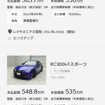
支払総額
万円
本体価格
万円
整備・保証付き（部分保証）2年・走行距離無制限（本体価格に含む）
2023年(R5年)
19,000km
年式
走行距離
車検整備付
車検
レクサスＣＰＯ昭和
052-746-0026
（愛知）
ピックアップ
RC300h Fスポーツ
フェア対象車
ブルー(8X1)
548.8
535
支払総額
万円
本体価格
万円
整備・保証付き（部分保証）2年・走行距離無制限（本体価格に含む）