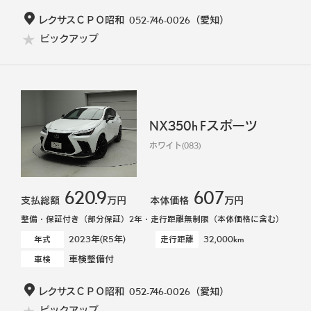
レクサスＣＰＯ昭和
052-746-0026
（愛知）
ピックアップ
NX350h Fスポーツ
ホワイト(083)
620.9
607
支払総額
万円
本体価格
万円
整備・保証付き（部分保証）2年・走行距離無制限（本体価格に含む）
2023年(R5年)
32,000km
年式
走行距離
車検整備付
車検
レクサスＣＰＯ昭和
052-746-0026
（愛知）
ピックアップ