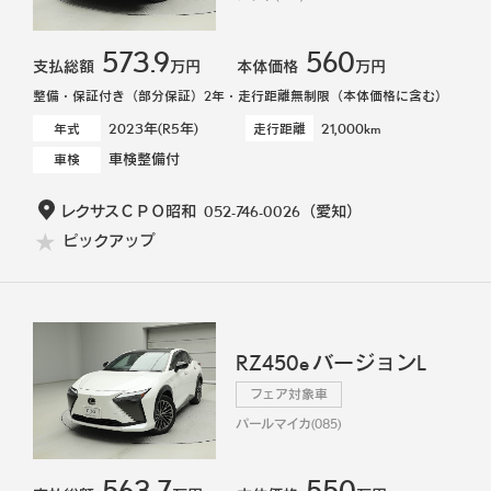
573.9
560
支払総額
万円
本体価格
万円
整備・保証付き（部分保証）2年・走行距離無制限（本体価格に含む）
2023年(R5年)
21,000km
年式
走行距離
車検整備付
車検
レクサスＣＰＯ昭和
052-746-0026
（愛知）
ピックアップ
RZ450e バージョンL
フェア対象車
パールマイカ(085)
563.7
550