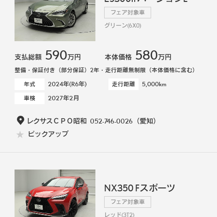
フェア対象車
グリーン(6X0)
590
580
支払総額
万円
本体価格
万円
整備・保証付き（部分保証）2年・走行距離無制限（本体価格に含む）
2024年(R6年)
5,000km
年式
走行距離
2027年2月
車検
レクサスＣＰＯ昭和
052-746-0026
（愛知）
ピックアップ
NX350 Fスポーツ
フェア対象車
レッド(3T2)