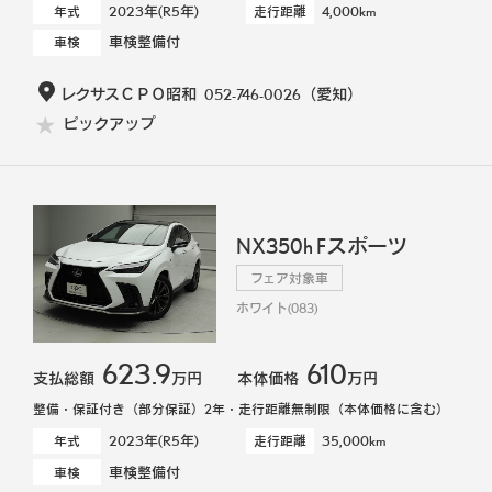
2023年(R5年)
4,000km
年式
走行距離
車検整備付
車検
レクサスＣＰＯ昭和
052-746-0026
（愛知）
ピックアップ
NX350h Fスポーツ
フェア対象車
ホワイト(083)
623.9
610
支払総額
万円
本体価格
万円
整備・保証付き（部分保証）2年・走行距離無制限（本体価格に含む）
2023年(R5年)
35,000km
年式
走行距離
車検整備付
車検