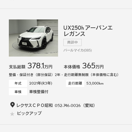
UX250h アーバンエ
レガンス
商談中
パールマイカ(085)
378.1
365
支払総額
万円
本体価格
万円
整備・保証付き（部分保証）2年・走行距離無制限（本体価格に含む）
2021年(R3年)
53,000km
年式
走行距離
車検整備付
車検
レクサスＣＰＯ昭和
052-746-0026
（愛知）
ピックアップ