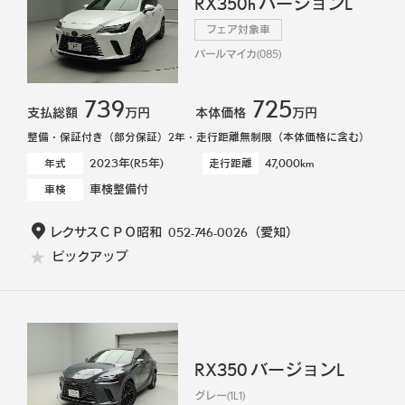
RX350h バージョンL
フェア対象車
パールマイカ(085)
739
725
支払総額
万円
本体価格
万円
整備・保証付き（部分保証）2年・走行距離無制限（本体価格に含む）
2023年(R5年)
47,000km
年式
走行距離
車検整備付
車検
レクサスＣＰＯ昭和
052-746-0026
（愛知）
ピックアップ
RX350 バージョンL
グレー(1L1)