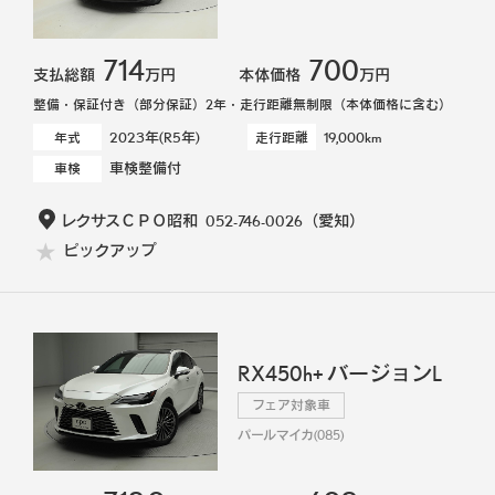
714
700
支払総額
万円
本体価格
万円
整備・保証付き（部分保証）2年・走行距離無制限（本体価格に含む）
2023年(R5年)
19,000km
年式
走行距離
車検整備付
車検
レクサスＣＰＯ昭和
052-746-0026
（愛知）
ピックアップ
RX450h+ バージョンL
フェア対象車
パールマイカ(085)