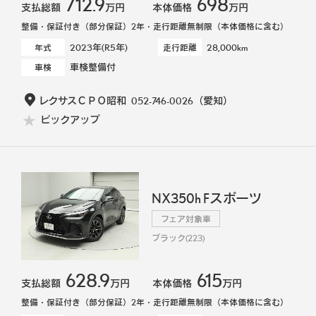
712.9
698
支払総額
万円
本体価格
万円
整備・保証付き（部分保証）2年・走行距離無制限（本体価格に含む）
2023年(R5年)
28,000km
年式
走行距離
車検整備付
車検
レクサスＣＰＯ昭和
052-746-0026
（愛知）
ピックアップ
NX350h Fスポーツ
フェア対象車
ブラック(223)
628.9
615
支払総額
万円
本体価格
万円
整備・保証付き（部分保証）2年・走行距離無制限（本体価格に含む）