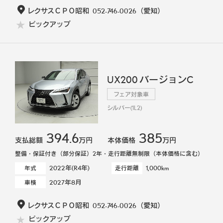
レクサスＣＰＯ昭和
052-746-0026
（愛知）
ピックアップ
UX200 バージョンC
フェア対象車
シルバー(1L2)
394.6
385
支払総額
万円
本体価格
万円
整備・保証付き（部分保証）2年・走行距離無制限（本体価格に含む）
2022年(R4年)
1,000km
年式
走行距離
2027年8月
車検
レクサスＣＰＯ昭和
052-746-0026
（愛知）
ピックアップ