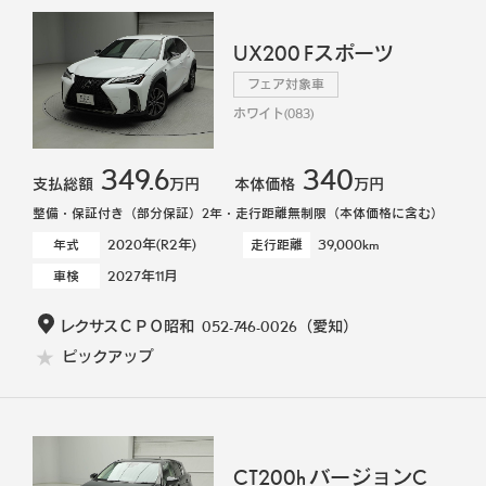
UX200 Fスポーツ
フェア対象車
ホワイト(083)
349.6
340
支払総額
万円
本体価格
万円
整備・保証付き（部分保証）2年・走行距離無制限（本体価格に含む）
2020年(R2年)
39,000km
年式
走行距離
2027年11月
車検
レクサスＣＰＯ昭和
052-746-0026
（愛知）
ピックアップ
CT200h バージョンC