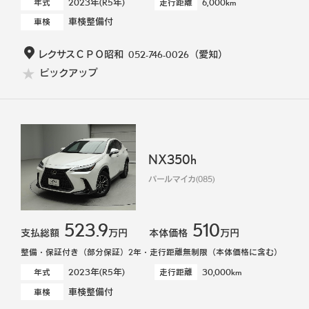
2023年(R5年)
6,000km
年式
走行距離
車検整備付
車検
レクサスＣＰＯ昭和
052-746-0026
（愛知）
ピックアップ
NX350h
パールマイカ(085)
523.9
510
支払総額
万円
本体価格
万円
整備・保証付き（部分保証）2年・走行距離無制限（本体価格に含む）
2023年(R5年)
30,000km
年式
走行距離
車検整備付
車検