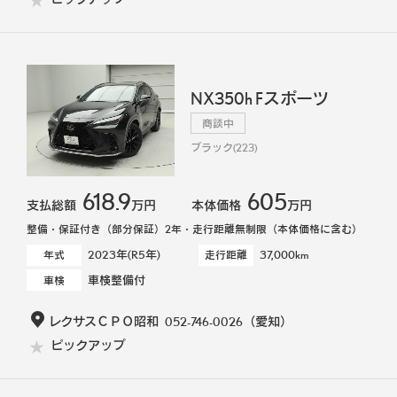
NX350h Fスポーツ
商談中
ブラック(223)
618.9
605
支払総額
万円
本体価格
万円
整備・保証付き（部分保証）2年・走行距離無制限（本体価格に含む）
2023年(R5年)
37,000km
年式
走行距離
車検整備付
車検
レクサスＣＰＯ昭和
052-746-0026
（愛知）
ピックアップ