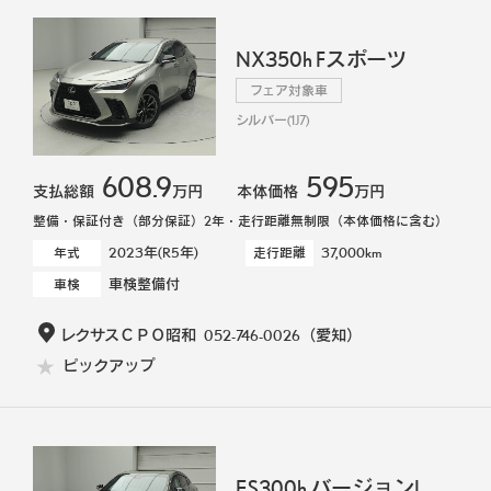
NX350h Fスポーツ
フェア対象車
シルバー(1J7)
608.9
595
支払総額
万円
本体価格
万円
整備・保証付き（部分保証）2年・走行距離無制限（本体価格に含む）
2023年(R5年)
37,000km
年式
走行距離
車検整備付
車検
レクサスＣＰＯ昭和
052-746-0026
（愛知）
ピックアップ
ES300h バージョンL