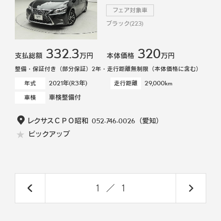
フェア対象車
ブラック(223)
332.3
320
支払総額
万円
本体価格
万円
整備・保証付き（部分保証）2年・走行距離無制限（本体価格に含む）
2021年(R3年)
29,000km
年式
走行距離
車検整備付
車検
レクサスＣＰＯ昭和
052-746-0026
（愛知）
ピックアップ
1
／
1