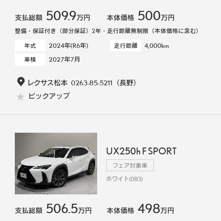
509.9
500
支払総額
万円
本体価格
万円
整備・保証付き（部分保証）2年・走行距離無制限（本体価格に含む）
2024年(R6年)
4,000km
年式
走行距離
2027年7月
車検
レクサス松本
0263-85-5211
（長野）
ピックアップ
UX250h F SPORT
フェア対象車
ホワイト(083)
506.5
498
支払総額
万円
本体価格
万円