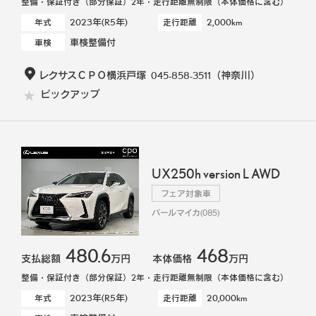
整備・保証付き（部分保証）2年・走行距離無制限（本体価格に含む）
2023年(R5年)
2,000km
年式
走行距離
車検整備付
車検
レクサスＣＰＯ横浜戸塚
045-858-3511
（神奈川）
ピックアップ
UX250h version L AWD
フェア対象車
パールマイカ(085)
480.6
468
支払総額
万円
本体価格
万円
整備・保証付き（部分保証）2年・走行距離無制限（本体価格に含む）
2023年(R5年)
20,000km
年式
走行距離