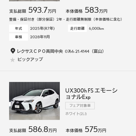
593.7
583
支払総額
万円
本体価格
万円
整備・保証付き（部分保証）2年・走行距離無制限（本体価格に含む）
2025年(R7年)
6,000km
年式
走行距離
2028年11月
車検
レクサスＣＰＯ高岡中央
0766-21-4144
（富山）
ピックアップ
UX300h FS エモーシ
ョナルExp
フェア対象車
ホワイト(2LJ)
586.8
575
支払総額
万円
本体価格
万円