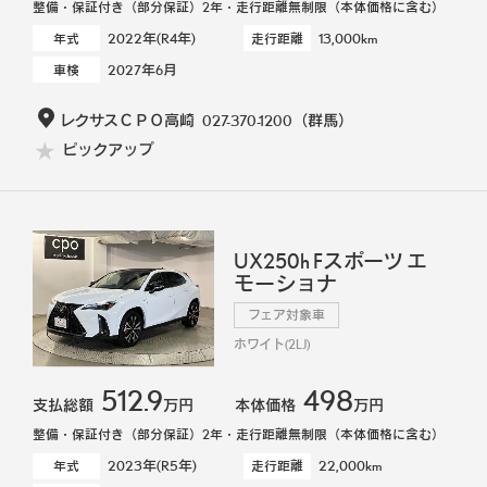
整備・保証付き（部分保証）2年・走行距離無制限（本体価格に含む）
2022年(R4年)
13,000km
年式
走行距離
2027年6月
車検
レクサスＣＰＯ高崎
027-370-1200
（群馬）
ピックアップ
UX250h Fスポーツ エ
モーショナ
フェア対象車
ホワイト(2LJ)
512.9
498
支払総額
万円
本体価格
万円
整備・保証付き（部分保証）2年・走行距離無制限（本体価格に含む）
2023年(R5年)
22,000km
年式
走行距離