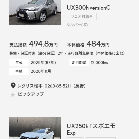
UX300h versionC
フェア対象車
シルバー(1J7)
494.8
484
支払総額
万円
本体価格
万円
整備・保証付き（部分保証）2年・走行距離無制限（本体価格に含む）
2025年(R7年)
12,000km
年式
走行距離
2028年11月
車検
レクサス松本
0263-85-5211
（長野）
ピックアップ
UX250h Fスポエモ
Exp