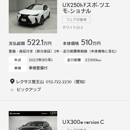
UX250h Fスポ-ツエ
モ-ショナル
フェア対象車
ホワイト(2LJ)
522.1
510
支払総額
万円
本体価格
万円
整備・保証付き（部分保証）2年・走行距離無制限（本体価格に含む）
2023年(R5年)
27,000km
年式
走行距離
車検整備付
車検
レクサス覚王山
052-722-2230
（愛知）
ピックアップ
UX300e version C