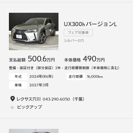
UX300h バージョンL
フェア対象車
シルバー(1J7)
500.6
490
支払総額
万円
本体価格
万円
整備・保証付き（部分保証）2年・走行距離無制限（本体価格に含む）
2024年(R6年)
16,000km
年式
走行距離
2027年3月
車検
レクサス穴川
043-290-6050
（千葉）
ピックアップ