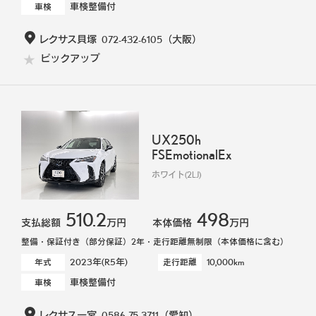
車検整備付
車検
レクサス貝塚
072-432-6105
（大阪）
ピックアップ
UX250h
FSEmotionalEx
ホワイト(2LJ)
510.2
498
支払総額
万円
本体価格
万円
整備・保証付き（部分保証）2年・走行距離無制限（本体価格に含む）
2023年(R5年)
10,000km
年式
走行距離
車検整備付
車検
レクサス一宮
0586-75-3711
（愛知）