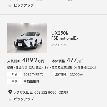
ピックアップ
UX250h
FSEmotionalEx
ホワイト(2LJ)
489.2
477
支払総額
万円
本体価格
万円
整備・保証付き（部分保証）2年・走行距離無制限（本体価格に含む）
2023年(R5年)
27,000km
年式
走行距離
車検整備付
車検
レクサス山王
052-332-8080
（愛知）
ピックアップ