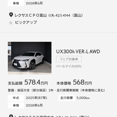
2028年6月
車検
レクサスＣＰＯ富山
076-423-4144
（富山）
ピックアップ
UX300h VER-L AWD
フェア対象車
パールマイカ(085)
578.4
568
支払総額
万円
本体価格
万円
整備・保証付き（部分保証）2年・走行距離無制限（本体価格に含む）
2025年(R7年)
5,000km
年式
走行距離
2028年6月
車検