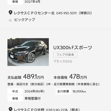
2027年4月
車検
レクサスＣＰＯセンター北
045-910-5011
（神奈川）
ピックアップ
UX300h Fスポーツ
フェア対象車
ブラック(223)
489.1
478
支払総額
万円
本体価格
万円
整備・保証付き（部分保証）2年・走行距離無制限（本体価格に含む）
2024年(R6年)
18,000km
年式
走行距離
車検整備付
車検
レクサスＣＰＯ佐野
0283-90-2276
（栃木）