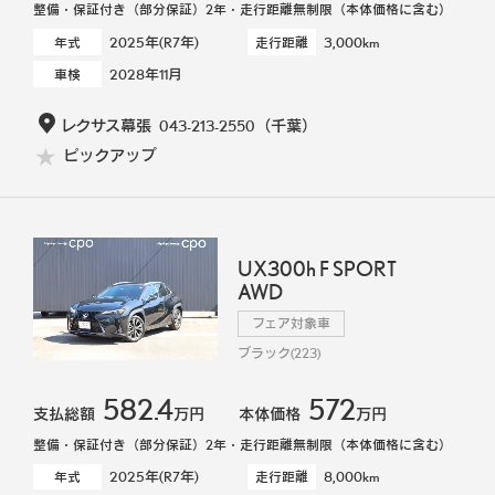
整備・保証付き（部分保証）2年・走行距離無制限（本体価格に含む）
2025年(R7年)
3,000km
年式
走行距離
2028年11月
車検
レクサス幕張
043-213-2550
（千葉）
ピックアップ
UX300h F SPORT
AWD
フェア対象車
ブラック(223)
582.4
572
支払総額
万円
本体価格
万円
整備・保証付き（部分保証）2年・走行距離無制限（本体価格に含む）
2025年(R7年)
8,000km
年式
走行距離