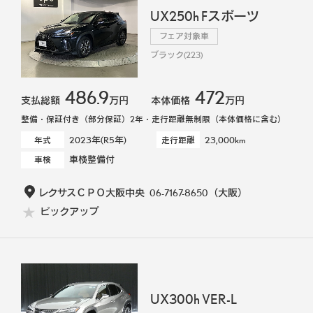
UX250h Fスポーツ
フェア対象車
ブラック(223)
486.9
472
支払総額
万円
本体価格
万円
整備・保証付き（部分保証）2年・走行距離無制限（本体価格に含む）
2023年(R5年)
23,000km
年式
走行距離
車検整備付
車検
レクサスＣＰＯ大阪中央
06-7167-8650
（大阪）
ピックアップ
UX300h VER-L