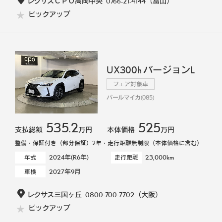
レクサスＣＰＯ高岡中央
0766-21-4144
（富山）
ピックアップ
UX300h バージョンL
フェア対象車
パールマイカ(085)
535.2
525
支払総額
万円
本体価格
万円
整備・保証付き（部分保証）2年・走行距離無制限（本体価格に含む）
2024年(R6年)
23,000km
年式
走行距離
2027年9月
車検
レクサス三国ヶ丘
0800-700-7702
（大阪）
ピックアップ