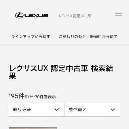
レクサス認定中古車
ラインアップから探す
こだわりの条件／販売店から探す
レクサスUX 認定中古車 検索結
果
195件
中
1
～
30
件を表示
絞り込み
並べ替え