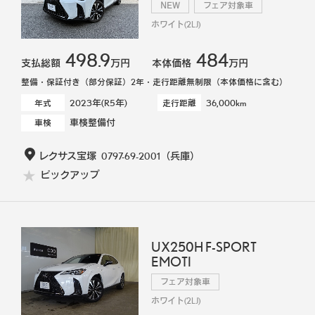
NEW
フェア対象車
ホワイト(2LJ)
498.9
484
支払総額
万円
本体価格
万円
整備・保証付き（部分保証）2年・走行距離無制限（本体価格に含む）
2023年(R5年)
36,000km
年式
走行距離
車検整備付
車検
レクサス宝塚
0797-69-2001
（兵庫）
ピックアップ
UX250H F-SPORT
EMOTI
フェア対象車
ホワイト(2LJ)