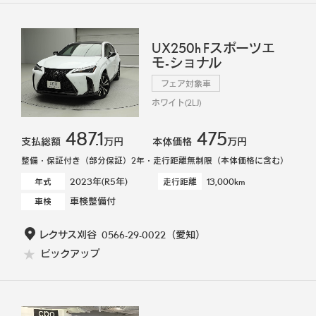
UX250h Fスポーツエ
モ-ショナル
フェア対象車
ホワイト(2LJ)
487.1
475
支払総額
万円
本体価格
万円
整備・保証付き（部分保証）2年・走行距離無制限（本体価格に含む）
2023年(R5年)
13,000km
年式
走行距離
車検整備付
車検
レクサス刈谷
0566-29-0022
（愛知）
ピックアップ