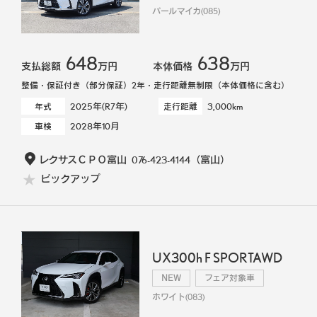
パールマイカ(085)
648
638
支払総額
万円
本体価格
万円
整備・保証付き（部分保証）2年・走行距離無制限（本体価格に含む）
2025年(R7年)
3,000km
年式
走行距離
2028年10月
車検
レクサスＣＰＯ富山
076-423-4144
（富山）
ピックアップ
UX300h F SPORTAWD
NEW
フェア対象車
ホワイト(083)