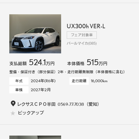
UX300h VER-L
フェア対象車
パールマイカ(085)
524.1
515
支払総額
万円
本体価格
万円
整備・保証付き（部分保証）2年・走行距離無制限（本体価格に含む）
2024年(R6年)
16,000km
年式
走行距離
2027年2月
車検
レクサスＣＰＯ半田
0569-77-7038
（愛知）
ピックアップ