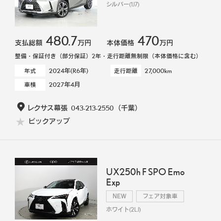
シルバー(1J7)
480.7
470
支払総額
万円
本体価格
万円
整備・保証付き（部分保証）2年・走行距離無制限（本体価格に含む）
2024年(R6年)
27,000km
年式
走行距離
2027年4月
車検
レクサス幕張
043-213-2550
（千葉）
ピックアップ
UX250h F SPO Emo
Exp
NEW
フェア対象車
ホワイト(2LJ)