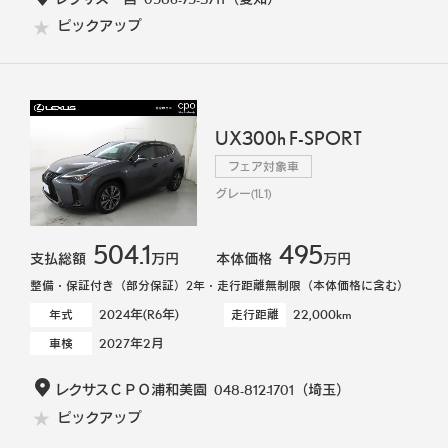
ピックアップ
UX300h F-SPORT
フェア対象車
グレー(1L1)
504.1
495
支払総額
万円
本体価格
万円
整備・保証付き（部分保証）2年・走行距離無制限（本体価格に含む）
2024年(R6年)
22,000km
年式
走行距離
2027年2月
車検
レクサスＣＰＯ浦和美園
048-812-1701
（埼玉）
ピックアップ