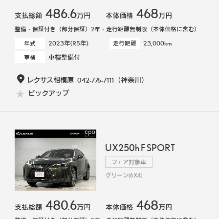
486.6
468
支払総額
万円
本体価格
万円
整備・保証付き（部分保証）2年・走行距離無制限（本体価格に含む）
2023年(R5年)
23,000km
年式
走行距離
車検整備付
車検
レクサス相模原
042-776-7111
（神奈川）
ピックアップ
UX250h F SPORT
フェア対象車
グリーン(6X4)
480.6
468
支払総額
万円
本体価格
万円