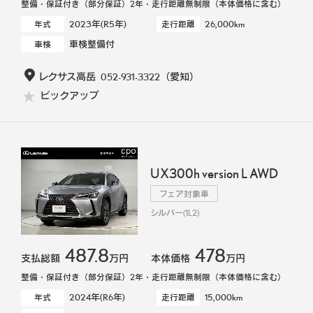
整備・保証付き（部分保証）2年・走行距離無制限（本体価格に含む）
2023年(R5年)
26,000km
年式
走行距離
車検整備付
車検
レクサス高岳
052-931-3322
（愛知）
ピックアップ
UX300h version L AWD
フェア対象車
シルバー(1L2)
487.8
478
支払総額
万円
本体価格
万円
整備・保証付き（部分保証）2年・走行距離無制限（本体価格に含む）
2024年(R6年)
15,000km
年式
走行距離