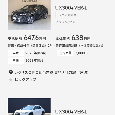
UX300e VER-L
フェア対象車
ブラック(223)
647.6
638
支払総額
万円
本体価格
万円
整備・保証付き（部分保証）2年・走行距離無制限（本体価格に含む）
2025年(R7年)
3,000km
年式
走行距離
2028年10月
車検
レクサスＣＰＯ仙台吉成
022-341-7105
（宮城）
ピックアップ
UX300e VER-L