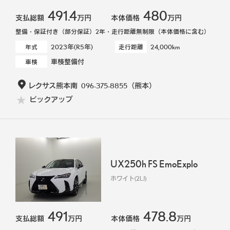
491.4
480
支払総額
万円
本体価格
万円
整備・保証付き（部分保証）2年・走行距離無制限（本体価格に含む）
2023年(R5年)
24,000km
年式
走行距離
車検整備付
車検
レクサス熊本南
096-375-8855
（熊本）
ピックアップ
UX250h FS EmoExplo
ホワイト(2LJ)
491
478.8
支払総額
万円
本体価格
万円