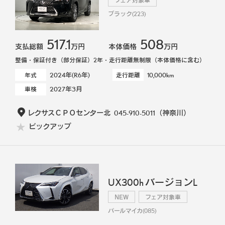
フェア対象車
ブラック(223)
517.1
508
支払総額
万円
本体価格
万円
整備・保証付き（部分保証）2年・走行距離無制限（本体価格に含む）
2024年(R6年)
10,000km
年式
走行距離
2027年3月
車検
レクサスＣＰＯセンター北
045-910-5011
（神奈川）
ピックアップ
UX300h バージョンL
NEW
フェア対象車
パールマイカ(085)