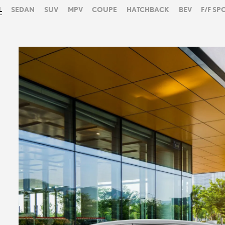
L
SEDAN
SUV
MPV
COUPE
HATCHBACK
BEV
F/F SP