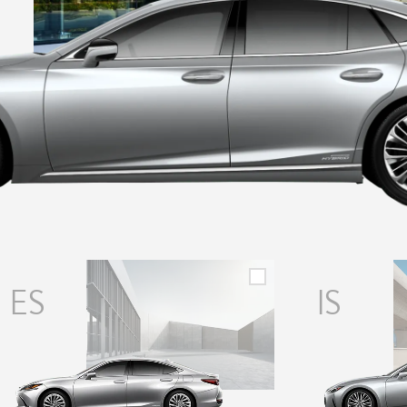
ES
IS