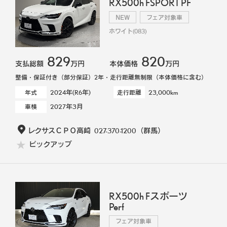
RX500h FSPORT PF
NEW
フェア対象車
ホワイト(083)
829
820
支払総額
万円
本体価格
万円
整備・保証付き（部分保証）2年・走行距離無制限（本体価格に含む）
2024年(R6年)
23,000km
年式
走行距離
2027年3月
車検
レクサスＣＰＯ高崎
027-370-1200
（群馬）
ピックアップ
RX500h Fスポーツ
Perf
フェア対象車