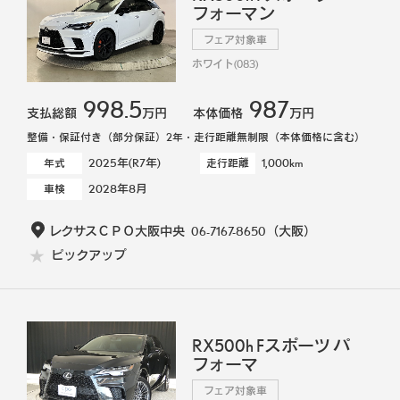
フォーマン
フェア対象車
ホワイト(083)
998.5
987
支払総額
万円
本体価格
万円
整備・保証付き（部分保証）2年・走行距離無制限（本体価格に含む）
2025年(R7年)
1,000km
年式
走行距離
2028年8月
車検
レクサスＣＰＯ大阪中央
06-7167-8650
（大阪）
ピックアップ
RX500h Fスポーツ パ
フォーマ
フェア対象車