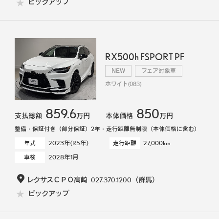
ピックアップ
RX500h FSPORT PF
NEW
フェア対象車
ホワイト(083)
859.6
850
支払総額
万円
本体価格
万円
整備・保証付き（部分保証）2年・走行距離無制限（本体価格に含む）
2023年(R5年)
27,000km
年式
走行距離
2028年1月
車検
レクサスＣＰＯ高崎
027-370-1200
（群馬）
ピックアップ