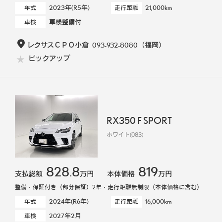
2023年(R5年)
21,000km
年式
走行距離
車検整備付
車検
レクサスＣＰＯ小倉
093-932-8080
（福岡）
ピックアップ
RX350 F SPORT
ホワイト(083)
828.8
819
支払総額
万円
本体価格
万円
整備・保証付き（部分保証）2年・走行距離無制限（本体価格に含む）
2024年(R6年)
16,000km
年式
走行距離
2027年2月
車検