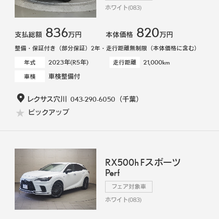
ホワイト(083)
836
820
支払総額
万円
本体価格
万円
整備・保証付き（部分保証）2年・走行距離無制限（本体価格に含む）
2023年(R5年)
21,000km
年式
走行距離
車検整備付
車検
レクサス穴川
043-290-6050
（千葉）
ピックアップ
RX500h Fスポーツ
Perf
フェア対象車
ホワイト(083)