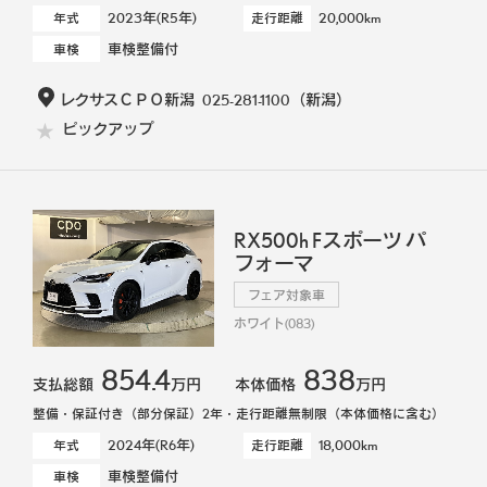
2023年(R5年)
20,000km
年式
走行距離
車検整備付
車検
レクサスＣＰＯ新潟
025-281-1100
（新潟）
ピックアップ
RX500h Fスポーツ パ
フォーマ
フェア対象車
ホワイト(083)
854.4
838
支払総額
万円
本体価格
万円
整備・保証付き（部分保証）2年・走行距離無制限（本体価格に含む）
2024年(R6年)
18,000km
年式
走行距離
車検整備付
車検