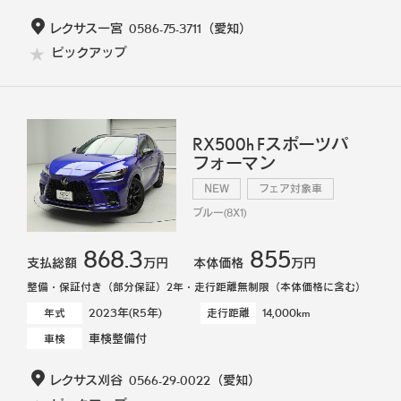
レクサス一宮
0586-75-3711
（愛知）
ピックアップ
RX500h Fスポーツパ
フォーマン
NEW
フェア対象車
ブルー(8X1)
868.3
855
支払総額
万円
本体価格
万円
整備・保証付き（部分保証）2年・走行距離無制限（本体価格に含む）
2023年(R5年)
14,000km
年式
走行距離
車検整備付
車検
レクサス刈谷
0566-29-0022
（愛知）