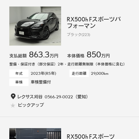
RX500h Fスポーツパ
フォーマン
ブラック(223)
863.3
850
支払総額
万円
本体価格
万円
整備・保証付き（部分保証）2年・走行距離無制限（本体価格に含む）
2023年(R5年)
29,000km
年式
走行距離
車検整備付
車検
レクサス刈谷
0566-29-0022
（愛知）
ピックアップ
RX500h Fスポーツ