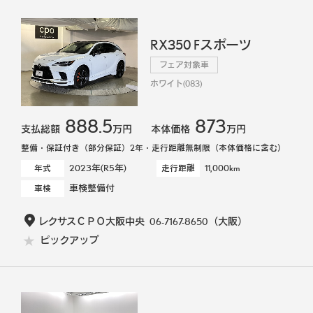
RX350 Fスポーツ
フェア対象車
ホワイト(083)
888.5
873
支払総額
万円
本体価格
万円
整備・保証付き（部分保証）2年・走行距離無制限（本体価格に含む）
2023年(R5年)
11,000km
年式
走行距離
車検整備付
車検
レクサスＣＰＯ大阪中央
06-7167-8650
（大阪）
ピックアップ