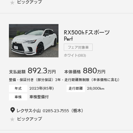
ピックアップ
RX500h Fスポーツ
Perf
フェア対象車
ホワイト(083)
892.3
880
支払総額
万円
本体価格
万円
整備・保証付き（部分保証）2年・走行距離無制限（本体価格に含む）
2023年(R5年)
28,000km
年式
走行距離
車検整備付
車検
レクサス小山
0285-23-7555
（栃木）
ピックアップ