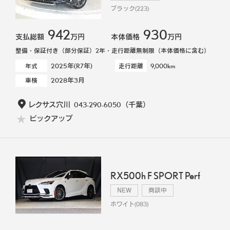
ブラック(223)
942
930
支払総額
万円
本体価格
万円
整備・保証付き（部分保証）2年・走行距離無制限（本体価格に含む）
2025年(R7年)
9,000km
年式
走行距離
2028年3月
車検
レクサス穴川
043-290-6050
（千葉）
ピックアップ
RX500h F SPORT Perf
NEW
商談中
ホワイト(083)