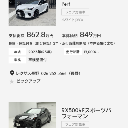
Perf
フェア対象車
ホワイト(083)
862.8
849
支払総額
万円
本体価格
万円
整備・保証付き（部分保証）2年・走行距離無制限（本体価格に含む）
2023年(R5年)
13,000km
年式
走行距離
車検整備付
車検
レクサス長野
026-252-5566
（長野）
ピックアップ
RX500h Fスポーツパ
フォーマン
フェア対象車