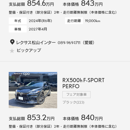
854.6
843
支払総額
万円
本体価格
万円
整備・保証付き（部分保証）2年・走行距離無制限（本体価格に含む）
2024年(R6年)
19,000km
年式
走行距離
2027年4月
車検
レクサス松山インター
089-969-1711
（愛媛）
ピックアップ
RX500h F-SPORT
PERFO
フェア対象車
ブラック(223)
853.2
840
支払総額
万円
本体価格
万円
整備・保証付き（部分保証）2年・走行距離無制限（本体価格に含む）