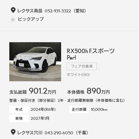
レクサス高岳
052-931-3322
（愛知）
ピックアップ
RX500h Fスポーツ
Perf
フェア対象車
ホワイト(083)
901.2
890
支払総額
万円
本体価格
万円
整備・保証付き（部分保証）2年・走行距離無制限（本体価格に含む）
2024年(R6年)
10,000km
年式
走行距離
2027年1月
車検
レクサス穴川
043-290-6050
（千葉）