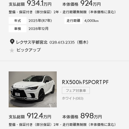
934.1
924
支払総額
万円
本体価格
万円
整備・保証付き（部分保証）2年・走行距離無制限（本体価格に含む）
2025年(R7年)
4,000km
年式
走行距離
2028年12月
車検
レクサス宇都宮北
028-613-2335
（栃木）
ピックアップ
RX500h FSPORT PF
フェア対象車
ホワイト(083)
912.4
898
支払総額
万円
本体価格
万円
整備・保証付き（部分保証）2年・走行距離無制限（本体価格に含む）