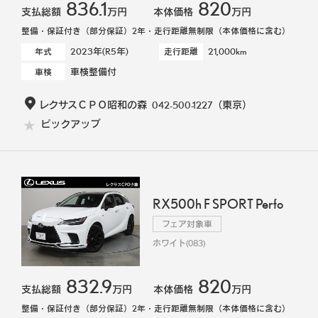
836.1
820
支払総額
万円
本体価格
万円
整備・保証付き（部分保証）2年・走行距離無制限（本体価格に含む）
2023年(R5年)
21,000km
年式
走行距離
車検整備付
車検
レクサスＣＰＯ昭和の森
042-500-1227
（東京）
ピックアップ
RX500h F SPORT Perfo
フェア対象車
ホワイト(083)
832.9
820
支払総額
万円
本体価格
万円
整備・保証付き（部分保証）2年・走行距離無制限（本体価格に含む）