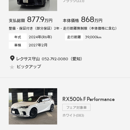
ブラック(223)
877.9
868
支払総額
万円
本体価格
万円
整備・保証付き（部分保証）2年・走行距離無制限（本体価格に含む）
2024年(R6年)
39,000km
年式
走行距離
2027年2月
車検
レクサス守山
052-792-0080
（愛知）
ピックアップ
RX500h F Performance
フェア対象車
ホワイト(083)