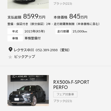
ブラック(223)
859.9
845
支払総額
万円
本体価格
万円
整備・保証付き（部分保証）2年・走行距離無制限（本体価格に含む）
2023年(R5年)
25,000km
年式
走行距離
車検整備付
車検
レクサス中川
052-389-2188
（愛知）
ピックアップ
RX500h F-SPORT
PERFO
フェア対象車
ブラック(223)