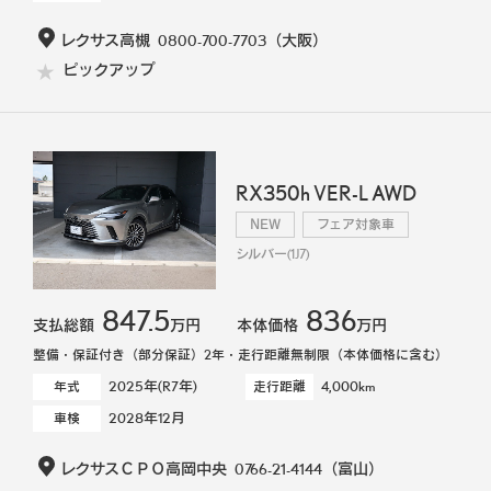
レクサス高槻
0800-700-7703
（大阪）
ピックアップ
RX350h VER-L AWD
NEW
フェア対象車
シルバー(1J7)
847.5
836
支払総額
万円
本体価格
万円
整備・保証付き（部分保証）2年・走行距離無制限（本体価格に含む）
2025年(R7年)
4,000km
年式
走行距離
2028年12月
車検
レクサスＣＰＯ高岡中央
0766-21-4144
（富山）