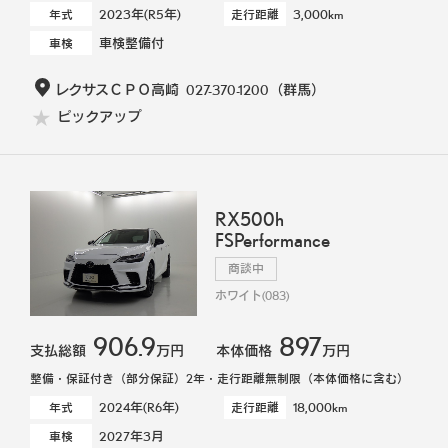
2023年(R5年)
3,000km
年式
走行距離
車検整備付
車検
レクサスＣＰＯ高崎
027-370-1200
（群馬）
ピックアップ
RX500h
FSPerformance
商談中
ホワイト(083)
906.9
897
支払総額
万円
本体価格
万円
整備・保証付き（部分保証）2年・走行距離無制限（本体価格に含む）
2024年(R6年)
18,000km
年式
走行距離
2027年3月
車検