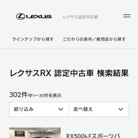
レクサス認定中古車
ラインアップから探す
こだわりの条件／販売店から探す
レクサスRX 認定中古車 検索結果
302件
中
1
～
30
件を表示
絞り込み
並べ替え
RX500h Fスポーツパ