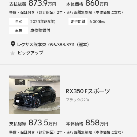
873.9
860
支払総額
万円
本体価格
万円
整備・保証付き（部分保証）2年・走行距離無制限（本体価格に含む）
2023年(R5年)
6,000km
年式
走行距離
車検整備付
車検
レクサス熊本東
096-388-3311
（熊本）
ピックアップ
RX350 Fスポーツ
ブラック(223)
873.5
858
支払総額
万円
本体価格
万円
整備・保証付き（部分保証）2年・走行距離無制限（本体価格に含む）