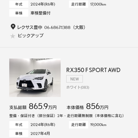
2024年(R6年)
17,000km
年式
走行距離
車検整備付
車検
レクサス豊中
06-6867-1388
（大阪）
ピックアップ
RX350 F SPORT AWD
NEW
ホワイト(083)
865.9
856
支払総額
万円
本体価格
万円
整備・保証付き（部分保証）2年・走行距離無制限（本体価格に含む）
2024年(R6年)
19,000km
年式
走行距離
2027年4月
車検