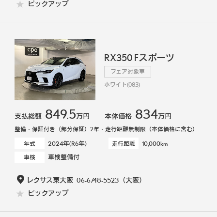
ピックアップ
RX350 Fスポーツ
フェア対象車
ホワイト(083)
849.5
834
支払総額
万円
本体価格
万円
整備・保証付き（部分保証）2年・走行距離無制限（本体価格に含む）
2024年(R6年)
10,000km
年式
走行距離
車検整備付
車検
レクサス東大阪
06-6748-5523
（大阪）
ピックアップ