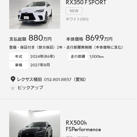
RX350 F SPORT
NEW
ホワイト(083)
880
869.9
支払総額
万円
本体価格
万円
整備・保証付き（部分保証）2年・走行距離無制限（本体価格に含む）
2024年(R6年)
1,000km
年式
走行距離
2027年8月
車検
レクサス植田
052-801-8857
（愛知）
ピックアップ
RX500h
FSPerformance