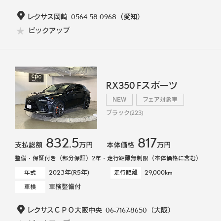
レクサス岡崎
0564-58-0968
（愛知）
ピックアップ
RX350 Fスポーツ
NEW
フェア対象車
ブラック(223)
832.5
817
支払総額
万円
本体価格
万円
整備・保証付き（部分保証）2年・走行距離無制限（本体価格に含む）
2023年(R5年)
29,000km
年式
走行距離
車検整備付
車検
レクサスＣＰＯ大阪中央
06-7167-8650
（大阪）