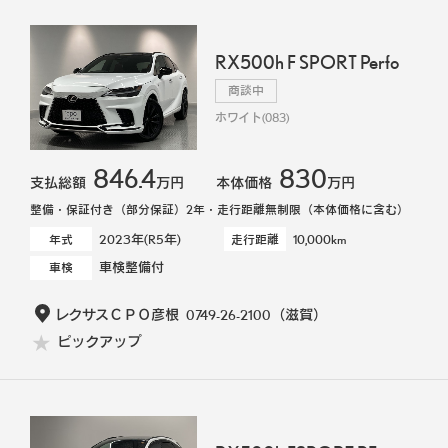
RX500h F SPORT Perfo
商談中
ホワイト(083)
846.4
830
支払総額
万円
本体価格
万円
整備・保証付き（部分保証）2年・走行距離無制限（本体価格に含む）
2023年(R5年)
10,000km
年式
走行距離
車検整備付
車検
レクサスＣＰＯ彦根
0749-26-2100
（滋賀）
ピックアップ