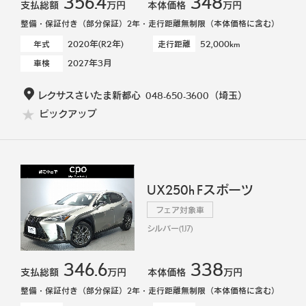
356.4
348
支払総額
万円
本体価格
万円
整備・保証付き（部分保証）2年・走行距離無制限（本体価格に含む）
2020年(R2年)
52,000km
年式
走行距離
2027年3月
車検
レクサスさいたま新都心
048-650-3600
（埼玉）
ピックアップ
UX250h Fスポーツ
フェア対象車
シルバー(1J7)
346.6
338
支払総額
万円
本体価格
万円
整備・保証付き（部分保証）2年・走行距離無制限（本体価格に含む）