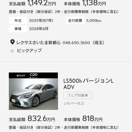
1,149.2
1,138
支払総額
万円
本体価格
万円
整備・保証付き（部分保証）2年・走行距離無制限（本体価格に含む）
2025年(R7年)
5,000km
年式
走行距離
2028年8月
車検
レクサスさいたま新都心
048-650-3600
（埼玉）
ピックアップ
LS500h バージョンL
ADV
フェア対象車
シルバー(1L2)
832.6
818
支払総額
万円
本体価格
万円
整備・保証付き（部分保証）2年・走行距離無制限（本体価格に含む）