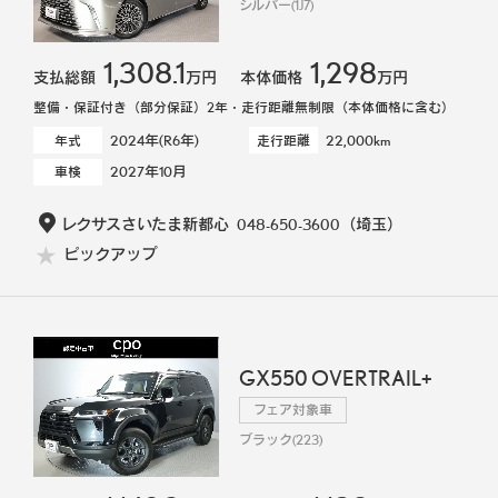
シルバー(1J7)
1,308.1
1,298
支払総額
万円
本体価格
万円
整備・保証付き（部分保証）2年・走行距離無制限（本体価格に含む）
2024年(R6年)
22,000km
年式
走行距離
2027年10月
車検
レクサスさいたま新都心
048-650-3600
（埼玉）
ピックアップ
GX550 OVERTRAIL+
フェア対象車
ブラック(223)