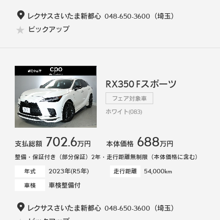
レクサスさいたま新都心
048-650-3600
（埼玉）
ピックアップ
RX350 Fスポーツ
フェア対象車
ホワイト(083)
702.6
688
支払総額
万円
本体価格
万円
整備・保証付き（部分保証）2年・走行距離無制限（本体価格に含む）
2023年(R5年)
54,000km
年式
走行距離
車検整備付
車検
レクサスさいたま新都心
048-650-3600
（埼玉）