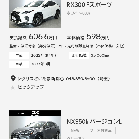
RX300 Fスポーツ
ホワイト(083)
606.6
598
支払総額
万円
本体価格
万円
整備・保証付き（部分保証）2年・走行距離無制限（本体価格に含む）
2022年(R4年)
35,000km
年式
走行距離
2027年3月
車検
レクサスさいたま新都心
048-650-3600
（埼玉）
ピックアップ
NX350h バージョンL
NEW
フェア対象車
グレー(1L1)