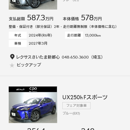
587.3
578
支払総額
万円
本体価格
万円
整備・保証付き（部分保証）2年・走行距離無制限（本体価格に含む）
2024年(R6年)
13,000km
年式
走行距離
2027年3月
車検
レクサスさいたま新都心
048-650-3600
（埼玉）
ピックアップ
UX250h Fスポーツ
フェア対象車
ブルー(8X1)