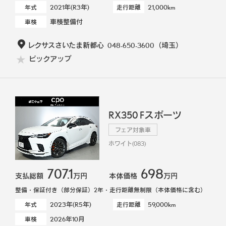
2021年(R3年)
21,000km
年式
走行距離
車検整備付
車検
レクサスさいたま新都心
048-650-3600
（埼玉）
ピックアップ
RX350 Fスポーツ
フェア対象車
ホワイト(083)
707.1
698
支払総額
万円
本体価格
万円
整備・保証付き（部分保証）2年・走行距離無制限（本体価格に含む）
2023年(R5年)
59,000km
年式
走行距離
2026年10月
車検