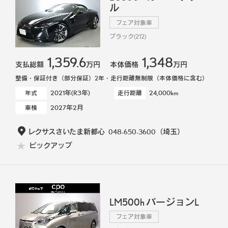
ル
フェア対象車
ブラック(212)
1,359.6
1,348
支払総額
万円
本体価格
万円
整備・保証付き（部分保証）2年・走行距離無制限（本体価格に含む）
2021年(R3年)
24,000km
年式
走行距離
2027年2月
車検
レクサスさいたま新都心
048-650-3600
（埼玉）
ピックアップ
LM500h バージョンL
フェア対象車