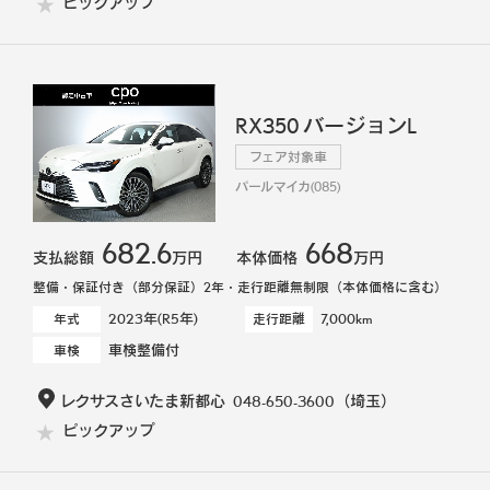
ピックアップ
RX350 バージョンL
フェア対象車
パールマイカ(085)
682.6
668
支払総額
万円
本体価格
万円
整備・保証付き（部分保証）2年・走行距離無制限（本体価格に含む）
2023年(R5年)
7,000km
年式
走行距離
車検整備付
車検
レクサスさいたま新都心
048-650-3600
（埼玉）
ピックアップ