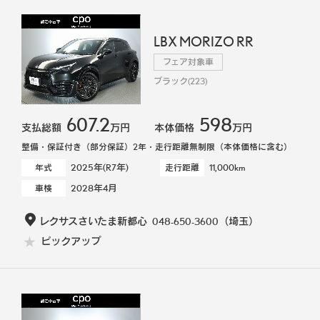
LBX MORIZO RR
フェア対象車
ブラック(223)
607.2
598
支払総額
万円
本体価格
万円
整備・保証付き（部分保証）2年・走行距離無制限（本体価格に含む）
2025年(R7年)
11,000km
年式
走行距離
2028年4月
車検
レクサスさいたま新都心
048-650-3600
（埼玉）
ピックアップ