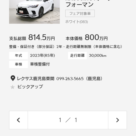
フォーマン
フェア対象車
ホワイト(083)
814.5
800
支払総額
万円
本体価格
万円
整備・保証付き（部分保証）2年・走行距離無制限（本体価格に含む）
2023年(R5年)
30,000km
年式
走行距離
車検整備付
車検
レクサス鹿児島東開
099-263-5665
（鹿児島）
ピックアップ
1
／
1