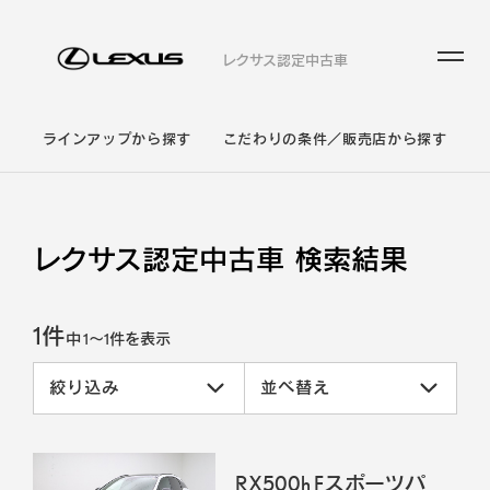
レクサス認定中古車
ラインアップから探す
こだわりの条件／販売店から探す
レクサス認定中古車 検索結果
1件
中
1
～
1
件を表示
絞り込み
並べ替え
RX500h Fスポーツパ