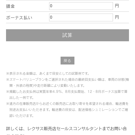
円
頭金
円
ボーナス払い
戻る
※表示される金額は、あくまで目安としての試算例です。
※スマートバリュープランをご選択された場合の最終回支払い額は、車両の状態(機
関・外装の程度)や走行距離により変動いたします。
※掲載したお支払例は実質年率4.9％、8月支払開始、12・8月ボーナス加算で算
出した一例です。
※遠方の在庫販売店からお近くの販売店にお取り寄せを希望される場合、輸送費を
別途お支払いいただきます。輸送費の目安は、配送価格シュミレーションでご確
認いただけます。
詳しくは、レクサス販売店セールスコンサルタントまでお問い合