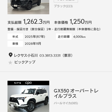
ブラック(223)
1,262.3
1,250
支払総額
万円
本体価格
万円
整備・保証付き（部分保証）2年・走行距離無制限（本体価格に含む）
2025年(R7年)
4,000km
年式
走行距離
2028年11月
車検
レクサス小石川
03-3813-3331
（東京）
ピックアップ
GX550 オーバートレ
イルプラス
パールマイカ(085)