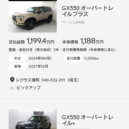
GX550 オーバートレ
イルプラス
ベージュ(M08)
1,199.4
1,188
支払総額
万円
本体価格
万円
整備・保証付き（部分保証）2年・走行距離無制限（本体価格に含む）
2024年(R6年)
5,000km
年式
走行距離
2027年12月
車検
レクサス浦和
048-822-2111
（埼玉）
ピックアップ
GX550 オーバートレ
イル+