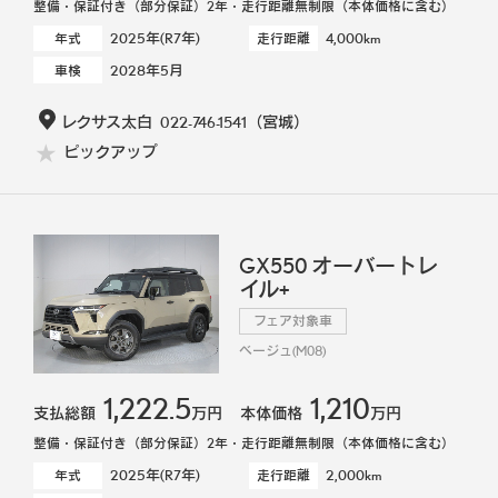
整備・保証付き（部分保証）2年・走行距離無制限（本体価格に含む）
2025年(R7年)
4,000km
年式
走行距離
2028年5月
車検
レクサス太白
022-746-1541
（宮城）
ピックアップ
GX550 オーバートレ
イル+
フェア対象車
ベージュ(M08)
1,222.5
1,210
支払総額
万円
本体価格
万円
整備・保証付き（部分保証）2年・走行距離無制限（本体価格に含む）
2025年(R7年)
2,000km
年式
走行距離