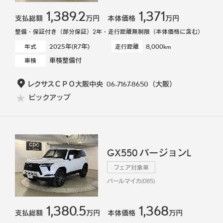
1,389.2
1,371
支払総額
万円
本体価格
万円
整備・保証付き（部分保証）2年・走行距離無制限（本体価格に含む）
2025年(R7年)
8,000km
年式
走行距離
車検整備付
車検
レクサスＣＰＯ大阪中央
06-7167-8650
（大阪）
ピックアップ
GX550 バージョンL
フェア対象車
パールマイカ(085)
1,380.5
1,368
支払総額
万円
本体価格
万円