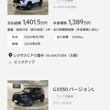
フェア対象車
パールマイカ(085)
1,401.5
1,389
支払総額
万円
本体価格
万円
整備・保証付き（部分保証）2年・走行距離無制限（本体価格に含む）
2025年(R7年)
1,000km
年式
走行距離
2028年8月
車検
レクサスＣＰＯ豊中
06-6867-1388
（大阪）
ピックアップ
GX550 バージョンL
フェア対象車
ブラック(223)