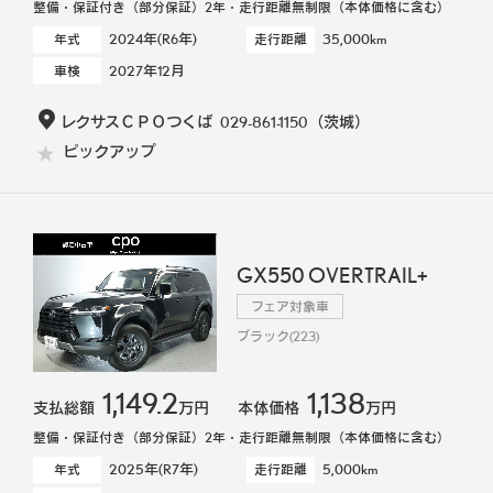
整備・保証付き（部分保証）2年・走行距離無制限（本体価格に含む）
2024年(R6年)
35,000km
年式
走行距離
2027年12月
車検
レクサスＣＰＯつくば
029-861-1150
（茨城）
ピックアップ
GX550 OVERTRAIL+
フェア対象車
ブラック(223)
1,149.2
1,138
支払総額
万円
本体価格
万円
整備・保証付き（部分保証）2年・走行距離無制限（本体価格に含む）
2025年(R7年)
5,000km
年式
走行距離