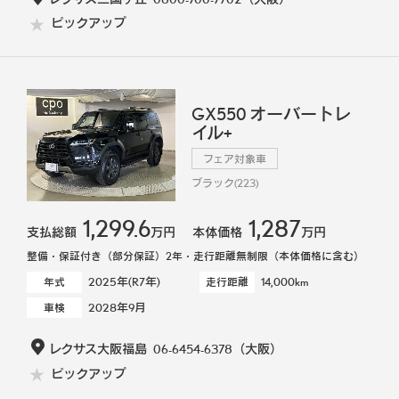
ピックアップ
GX550 オーバートレ
イル+
フェア対象車
ブラック(223)
1,299.6
1,287
支払総額
万円
本体価格
万円
整備・保証付き（部分保証）2年・走行距離無制限（本体価格に含む）
2025年(R7年)
14,000km
年式
走行距離
2028年9月
車検
レクサス大阪福島
06-6454-6378
（大阪）
ピックアップ