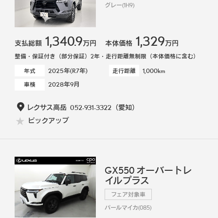
グレー(1H9)
1,340.9
1,329
支払総額
万円
本体価格
万円
整備・保証付き（部分保証）2年・走行距離無制限（本体価格に含む）
2025年(R7年)
1,000km
年式
走行距離
2028年9月
車検
レクサス高岳
052-931-3322
（愛知）
ピックアップ
GX550 オーバートレ
イルプラス
フェア対象車
パールマイカ(085)