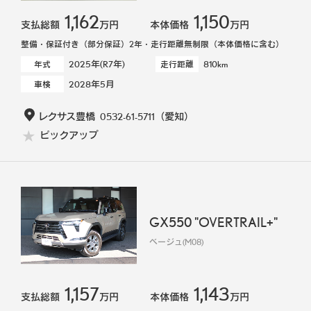
1,162
1,150
支払総額
万円
本体価格
万円
整備・保証付き（部分保証）2年・走行距離無制限（本体価格に含む）
2025年(R7年)
810km
年式
走行距離
2028年5月
車検
レクサス豊橋
0532-61-5711
（愛知）
ピックアップ
GX550 "OVERTRAIL+"
ベージュ(M08)
1,157
1,143
支払総額
万円
本体価格
万円