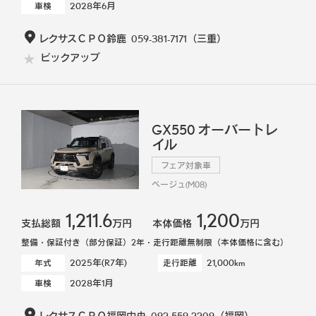
2028年6月
車検
レクサスＣＰＯ鈴鹿
059-381-7171
（三重）
ピックアップ
GX550 オーバートレ
イル
フェア対象車
ベージュ(M08)
1,211.6
1,200
支払総額
万円
本体価格
万円
整備・保証付き（部分保証）2年・走行距離無制限（本体価格に含む）
2025年(R7年)
21,000km
年式
走行距離
2028年1月
車検
レクサスＣＰＯ福岡中央
092-559-2209
（福岡）