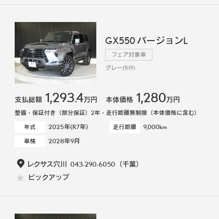
GX550 バージョンL
フェア対象車
グレー(1H9)
1,293.4
1,280
支払総額
万円
本体価格
万円
整備・保証付き（部分保証）2年・走行距離無制限（本体価格に含む）
2025年(R7年)
9,000km
年式
走行距離
2028年9月
車検
レクサス穴川
043-290-6050
（千葉）
ピックアップ