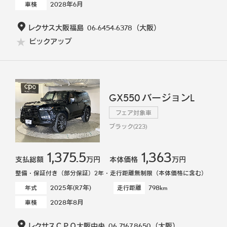
2028年6月
車検
レクサス大阪福島
06-6454-6378
（大阪）
ピックアップ
GX550 バージョンL
フェア対象車
ブラック(223)
1,375.5
1,363
支払総額
万円
本体価格
万円
整備・保証付き（部分保証）2年・走行距離無制限（本体価格に含む）
2025年(R7年)
798km
年式
走行距離
2028年8月
車検
レクサスＣＰＯ大阪中央
06-7167-8650
（大阪）