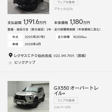
フェア対象車
ブラック(223)
1,191.6
1,180
支払総額
万円
本体価格
万円
整備・保証付き（部分保証）2年・走行距離無制限（本体価格に含む）
2025年(R7年)
10,000km
年式
走行距離
2028年4月
車検
レクサスＣＰＯ仙台吉成
022-341-7105
（宮城）
ピックアップ
GX550 オーバートレ
イル+
フェア対象車
シルバー(1J7)