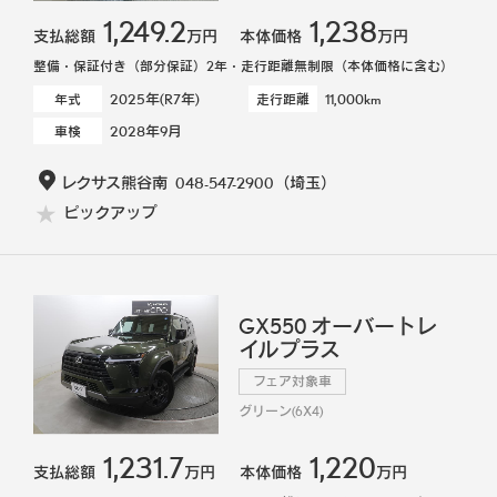
1,249.2
1,238
支払総額
万円
本体価格
万円
整備・保証付き（部分保証）2年・走行距離無制限（本体価格に含む）
2025年(R7年)
11,000km
年式
走行距離
2028年9月
車検
レクサス熊谷南
048-547-2900
（埼玉）
ピックアップ
GX550 オーバートレ
イルプラス
フェア対象車
グリーン(6X4)
1,231.7
1,220
支払総額
万円
本体価格
万円