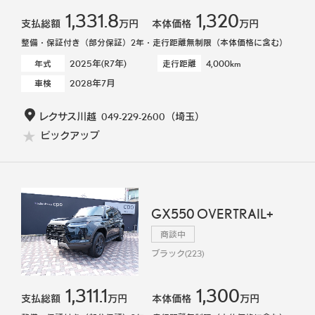
1,331.8
1,320
支払総額
万円
本体価格
万円
整備・保証付き（部分保証）2年・走行距離無制限（本体価格に含む）
2025年(R7年)
4,000km
年式
走行距離
2028年7月
車検
レクサス川越
049-229-2600
（埼玉）
ピックアップ
GX550 OVERTRAIL+
商談中
ブラック(223)
1,311.1
1,300
支払総額
万円
本体価格
万円