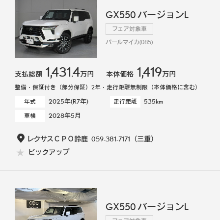
GX550 バージョンL
フェア対象車
パールマイカ(085)
1,431.4
1,419
支払総額
万円
本体価格
万円
整備・保証付き（部分保証）2年・走行距離無制限（本体価格に含む）
2025年(R7年)
535km
年式
走行距離
2028年5月
車検
レクサスＣＰＯ鈴鹿
059-381-7171
（三重）
ピックアップ
GX550 バージョンL