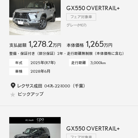
GX550 OVERTRAIL+
フェア対象車
グレー(M07)
1,278.2
1,265
支払総額
万円
本体価格
万円
整備・保証付き（部分保証）2年・走行距離無制限（本体価格に含む）
2025年(R7年)
3,000km
年式
走行距離
2028年6月
車検
レクサス成田
0476-22-1000
（千葉）
ピックアップ
GX550 OVERTRAIL+
フェア対象車