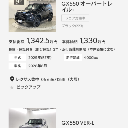
GX550 オーバートレ
イル+
フェア対象車
ブラック(223)
1,342.5
1,330
支払総額
万円
本体価格
万円
整備・保証付き（部分保証）2年・走行距離無制限（本体価格に含む）
2025年(R7年)
4,000km
年式
走行距離
2028年8月
車検
レクサス豊中
06-6867-1388
（大阪）
ピックアップ
GX550 VER-L