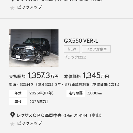
ピックアップ
GX550 VER-L
NEW
フェア対象車
ブラック(223)
1,357.3
1,345
支払総額
万円
本体価格
万円
整備・保証付き（部分保証）2年・走行距離無制限（本体価格に含む）
2025年(R7年)
3,000km
年式
走行距離
2028年7月
車検
レクサスＣＰＯ高岡中央
0766-21-4144
（富山）
ピックアップ