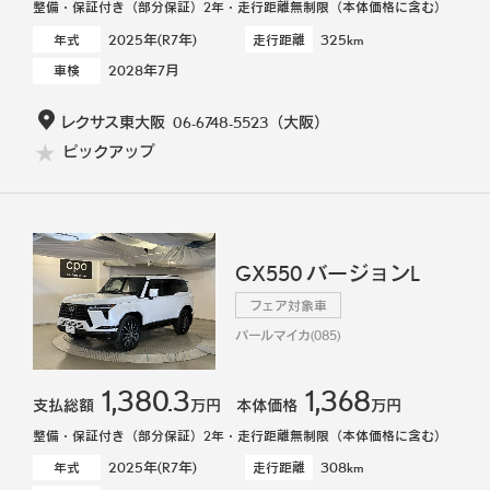
整備・保証付き（部分保証）2年・走行距離無制限（本体価格に含む）
2025年(R7年)
325km
年式
走行距離
2028年7月
車検
レクサス東大阪
06-6748-5523
（大阪）
ピックアップ
GX550 バージョンL
フェア対象車
パールマイカ(085)
1,380.3
1,368
支払総額
万円
本体価格
万円
整備・保証付き（部分保証）2年・走行距離無制限（本体価格に含む）
2025年(R7年)
308km
年式
走行距離