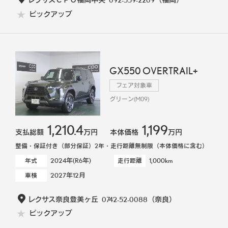
ピックアップ
GX550 OVERTRAIL+
フェア対象車
グリーン(M09)
1,210.4
1,199
支払総額
万円
本体価格
万円
整備・保証付き（部分保証）2年・走行距離無制限（本体価格に含む）
2024年(R6年)
1,000km
年式
走行距離
2027年12月
車検
レクサス奈良登美ヶ丘
0742-52-0088
（奈良）
ピックアップ