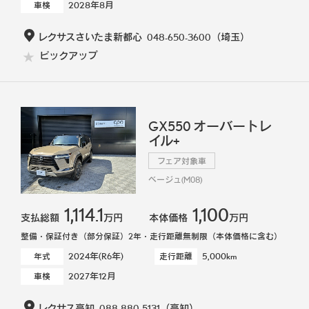
2028年8月
車検
レクサスさいたま新都心
048-650-3600
（埼玉）
ピックアップ
GX550 オーバートレ
イル+
フェア対象車
ベージュ(M08)
1,114.1
1,100
支払総額
万円
本体価格
万円
整備・保証付き（部分保証）2年・走行距離無制限（本体価格に含む）
2024年(R6年)
5,000km
年式
走行距離
2027年12月
車検
レクサス高知
088-880-5131
（高知）