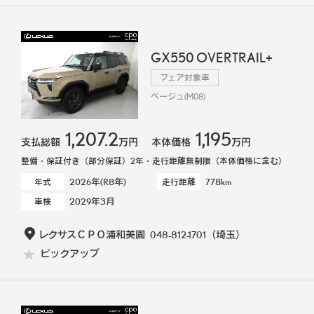
GX550 OVERTRAIL+
フェア対象車
ベージュ(M08)
1,207.2
1,195
支払総額
万円
本体価格
万円
整備・保証付き（部分保証）2年・走行距離無制限（本体価格に含む）
2026年(R8年)
778km
年式
走行距離
2029年3月
車検
レクサスＣＰＯ浦和美園
048-812-1701
（埼玉）
ピックアップ