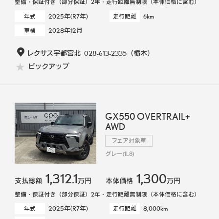
整備・保証付き（部分保証）2年・走行距離無制限（本体価格に含む）
2025年(R7年)
6km
年式
走行距離
2028年12月
車検
レクサス宇都宮北
028-613-2335
（栃木）
ピックアップ
GX550 OVERTRAIL+
AWD
フェア対象車
グレー(1L8)
1,312.1
1,300
支払総額
万円
本体価格
万円
整備・保証付き（部分保証）2年・走行距離無制限（本体価格に含む）
2025年(R7年)
8,000km
年式
走行距離