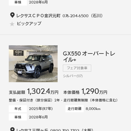
2028年6月
車検
レクサスＣＰＯ金沢元町
076-204-6500
（石川）
ピックアップ
GX550 オーバートレ
イル+
フェア対象車
シルバー(1J7)
1,302.4
1,290
支払総額
万円
本体価格
万円
整備・保証付き（部分保証）2年・走行距離無制限（本体価格に含む）
2025年(R7年)
8,000km
年式
走行距離
2028年6月
車検
レクサス三国ヶ丘
0800-700-7702
（大阪）