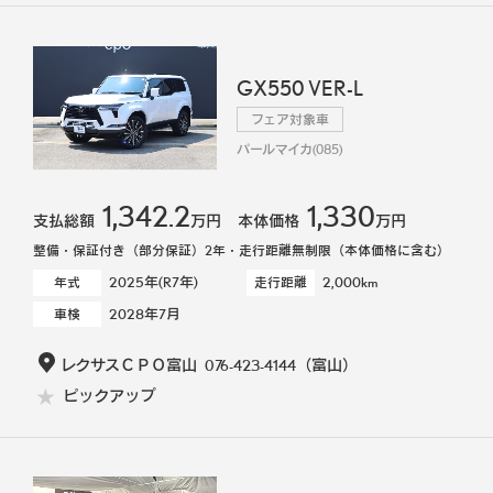
GX550 VER-L
フェア対象車
パールマイカ(085)
1,342.2
1,330
支払総額
万円
本体価格
万円
整備・保証付き（部分保証）2年・走行距離無制限（本体価格に含む）
2025年(R7年)
2,000km
年式
走行距離
2028年7月
車検
レクサスＣＰＯ富山
076-423-4144
（富山）
ピックアップ