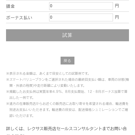
円
頭金
円
ボーナス払い
戻る
※表示される金額は、あくまで目安としての試算例です。
※スマートバリュープランをご選択された場合の最終回支払い額は、車両の状態(機
関・外装の程度)や走行距離により変動いたします。
※掲載したお支払例は実質年率4.9％、8月支払開始、12・8月ボーナス加算で算
出した一例です。
※遠方の在庫販売店からお近くの販売店にお取り寄せを希望される場合、輸送費を
別途お支払いいただきます。輸送費の目安は、配送価格シュミレーションでご確
認いただけます。
詳しくは、レクサス販売店セールスコンサルタントまでお問い合