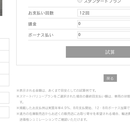
スタンダードプラン
お支払い回数
12回
頭金
ボーナス払い
戻る
※表示される金額は、あくまで目安としての試算例です。
※スマートバリュープランをご選択された場合の最終回支払い額は、車両の状態
す。
※掲載したお支払例は実質年率4.9％、8月支払開始、12・8月ボーナス加算
※遠方の在庫販売店からお近くの販売店にお取り寄せを希望される場合、輸送
送価格シュミレーションでご確認いただけます。