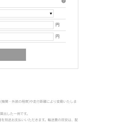
?
円
円
(機関・外装の程度)や走行距離により変動いたしま
で算出した一例です。
費を別途お支払いいただきます。輸送費の目安は、配