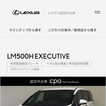
レクサス認定中古車
ラインアップから探す
こだわりの条件／販売店から探す
LM500H EXECUTIVE
衝突被害軽減ブレーキ
ペダル踏み間違い時加速抑制装置
CPOハイブリッド保証