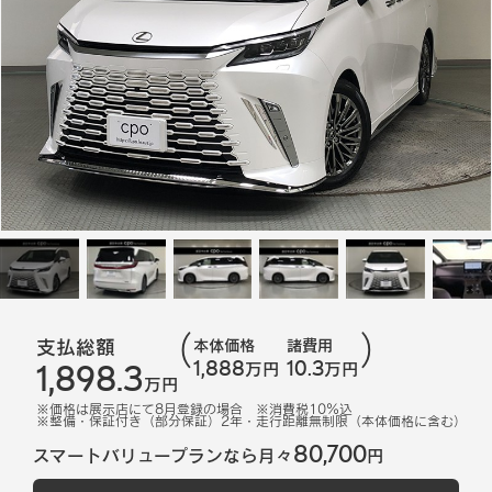
支払総額
本体価格
諸費用
1,888
10.3
1,898.3
万円
万円
万円
※価格は展示店にて
8
月登録の場合
※消費税10%込
※
整備・保証付き（部分保証）2年・走行距離無制限（本体価格に含む）
80,700
スマートバリュープランなら月々
円