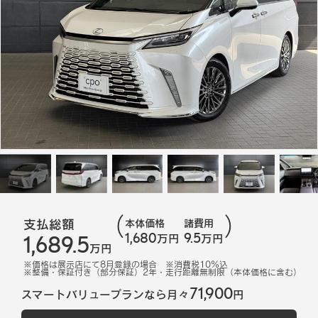
支払総額
本体価格
諸費用
1,680
9.5
1,689.5
万円
万円
万円
※価格は展示店にて
8
月登録の場合
※消費税10%込
※
整備・保証付き（部分保証）2年・走行距離無制限（本体価格に含む）
71,900
スマートバリュープランなら月々
円