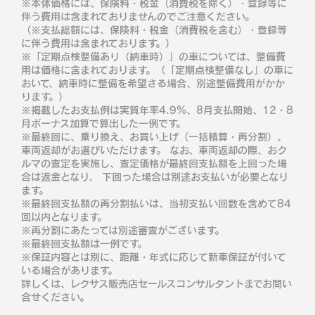
※本体価格には、保険料・税金（消費税を除く）・登録等に
伴う費用は含まれておりませんのでご注意ください。
（※支払総額には、保険料・税金（消費税を含む）・登録等
に伴う費用は含まれております。）
※「定期点検整備あり（納車時）」の車については、整備費
用は価格に含まれております。（「定期点検整備なし」の車に
おいて、納車時に整備を希望さる場合、別途整備費用がかか
ります。）
※掲載したお支払例は実質年率4.9％、8月支払開始、12・8
月ボーナス加算で算出した一例です。
※最終回に、乗り換え、お買い上げ（一括精算・再分割）、
車両返却がお選びいただけます。 なお、車両返却の際、おク
ルマの査定を実施し、査定価格が最終回支払額を上回った場
合は返金となり、 下回った場合は別途お支払いが必要となり
ます。
※最終回支払額の再分割払いは、当初支払い回数を含めて84
回以内となります。
※再分割にあたっては別途審査がございます。
※最終回支払額は一例です。
※保証内容とは別に、距離・年式に応じて新車保証が付いて
いる場合があります。
詳しくは、レクサス販売店セールスコンサルタントまでお問い
合せください。