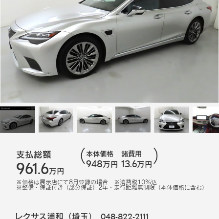
支払総額
本体価格
諸費用
948
13.6
961.6
万円
万円
万円
※価格は展示店にて
8
月登録の場合
※消費税10%込
※
整備・保証付き（部分保証）2年・走行距離無制限（本体価格に含む）
レクサス浦和（埼玉）
048-822-2111