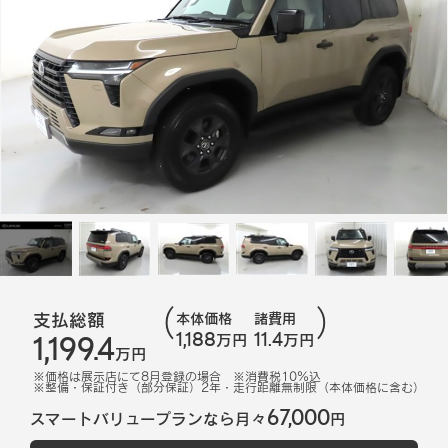
支払総額
本体価格
諸費用
1,188
11.4
1,199.4
万円
万円
万円
※価格は展示店にて
8
月登録の場合
※消費税10%込
※
整備・保証付き（部分保証）2年・走行距離無制限（本体価格に含む）
67,000
スマートバリュープランなら月々
円