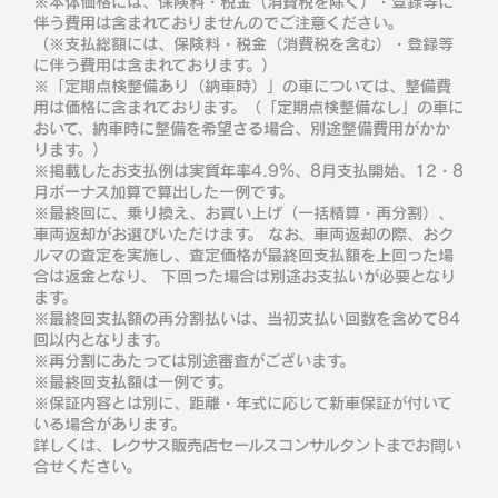
※本体価格には、保険料・税金（消費税を除く）・登録等に
伴う費用は含まれておりませんのでご注意ください。
（※支払総額には、保険料・税金（消費税を含む）・登録等
に伴う費用は含まれております。）
※「定期点検整備あり（納車時）」の車については、整備費
用は価格に含まれております。（「定期点検整備なし」の車に
おいて、納車時に整備を希望さる場合、別途整備費用がかか
ります。）
※掲載したお支払例は実質年率4.9％、8月支払開始、12・8
月ボーナス加算で算出した一例です。
※最終回に、乗り換え、お買い上げ（一括精算・再分割）、
車両返却がお選びいただけます。 なお、車両返却の際、おク
ルマの査定を実施し、査定価格が最終回支払額を上回った場
合は返金となり、 下回った場合は別途お支払いが必要となり
ます。
※最終回支払額の再分割払いは、当初支払い回数を含めて84
回以内となります。
※再分割にあたっては別途審査がございます。
※最終回支払額は一例です。
※保証内容とは別に、距離・年式に応じて新車保証が付いて
いる場合があります。
詳しくは、レクサス販売店セールスコンサルタントまでお問い
合せください。