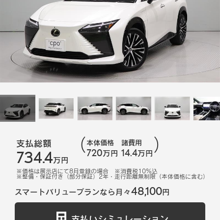
支払総額
本体価格
諸費用
720
14.4
734.4
万円
万円
万円
※価格は展示店にて
8
月登録の場合
※消費税10%込
※
整備・保証付き（部分保証）2年・走行距離無制限（本体価格に含む）
48,100
スマートバリュープランなら月々
円
支払いシミュレーション