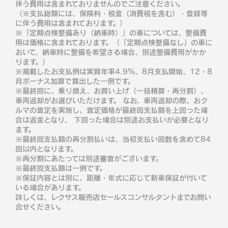
伴う費用は含まれておりませんのでご注意ください。
（※支払総額には、保険料・税金（消費税を含む）・登録等
に伴う費用は含まれております。）
※「定期点検整備あり（納車時）」の車については、整備費
用は価格に含まれております。（「定期点検整備なし」の車に
おいて、納車時に整備を希望さる場合、別途整備費用がかか
ります。）
※掲載したお支払例は実質年率4.9％、8月支払開始、12・8
月ボーナス加算で算出した一例です。
※最終回に、乗り換え、お買い上げ（一括精算・再分割）、
車両返却がお選びいただけます。 なお、車両返却の際、おク
ルマの査定を実施し、査定価格が最終回支払額を上回った場
合は返金となり、 下回った場合は別途お支払いが必要となり
ます。
※最終回支払額の再分割払いは、当初支払い回数を含めて84
回以内となります。
※再分割にあたっては別途審査がございます。
※最終回支払額は一例です。
※保証内容とは別に、距離・年式に応じて新車保証が付いて
いる場合があります。
詳しくは、レクサス販売店セールスコンサルタントまでお問い
合せください。