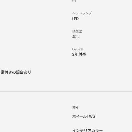
○
ヘッドランプ
LED
修復歴
なし
G-Link
2年付帯
装備付きの場合あり
備考
ホイールTWS
インテリアカラー