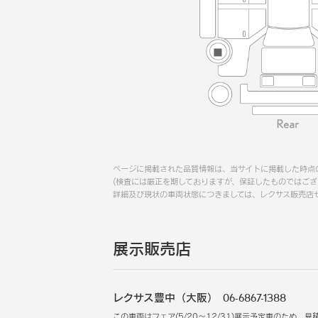
ページに掲載された品質情報は、当サイトに掲載した時点
(検査には厳正を期しておりますが、保証したものではござ
詳細及び現状の車両状態につきましては、レクサス販売店
展示販売店
レクサス豊中（大阪）
06-6867-1388
この車両はフェア
(
5/20
～
12/31
)
展示予定車のため、見