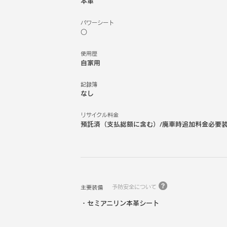
本革
パワーシート
○
使用歴
自家用
記録簿
なし
リサイクル料金
預託済（支払総額に含む）/廃車時追加料金必要
予防安全について
主要装備
セミアニリン本革シート