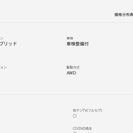
価格分布
ジン
車検
ブリッド
車検整備付
ション
駆動方式
AWD
地デジTV(フルセグ)
○
CD/DVD再生