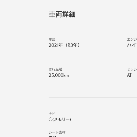
車両詳細
年式
エン
2021年（R3年）
ハイ
走行距離
ミッ
25,000km
AT
ナビ
○(メモリー)
シート素材