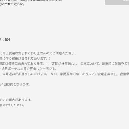
問い合せください。
桁：
104
に伴う費用は含まれておりませんのでご注意ください。
等に伴う費用は含まれております。）
費用は価格に含まれております。（「定期点検整備なし」の車において、納車時に整備を希
2・8月ボーナス加算で算出した一例です。
、車両返却がお選びいただけます。 なお、車両返却の際、おクルマの査定を実施し、査定価
84回以内となります。
ている場合があります。
問い合せください。