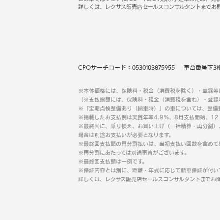
詳しくは、レクサス販売店セールスコンサルタントまでお
CPOサーチコード：
0530103875955
車台番号下3
※本体価格には、保険料・税金（消費税を除く）・登録等
（※支払総額には、保険料・税金（消費税を含む）・登録
※「定期点検整備あり（納車時）」の車については、整備
※掲載したお支払例は実質年率4.9％、8月支払開始、1
※最終回に、乗り換え、お買い上げ（一括精算・再分割）
場合は別途お支払いが必要となります。
※最終回支払額の再分割払いは、当初支払い回数を含めて
※再分割にあたっては別途審査がございます。
※最終回支払額は一例です。
※保証内容とは別に、距離・年式に応じて新車保証が付い
詳しくは、レクサス販売店セールスコンサルタントまでお