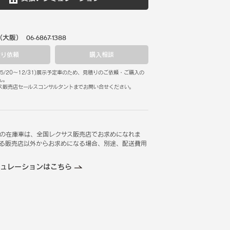
（大阪）
06-6867-1388
積り依頼
購入相談
5/20
～
12/31
)
展示予定車のため、見積りのご依頼・ご購入の
ん。
ス販売店セールスコンサルタントまでお問い合せください。
の在庫車は、全国レクサス販売店でお求めになれま
る販売店以外からお求めになる場合、別途、配送費用
ュレーションはこちら