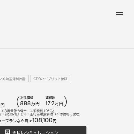
い時加速抑制装置
CPOハイブリッド保証
本体価格
諸費用
888
17.2
万円
万円
万円
にて
8
月登録の場合
※消費税10%込
き（部分保証）2年・走行距離無制限（本体価格に含む）
108,100
ュープランなら月々
円
支払いシミュレーション