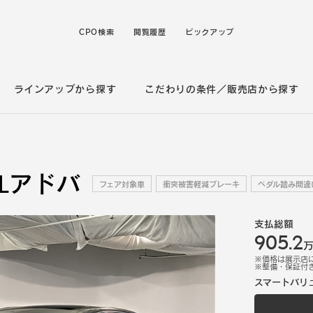
CPO検索
閲覧履歴
ピックアップ
ラインアップから探す
こだわりの条件／販売店から探す
ンLアドバ
フェア対象車
衝突被害軽減ブレーキ
ペダル踏み間違
支払総額
905.2
※価格は展示店
※
整備・保証付
スマートバリ