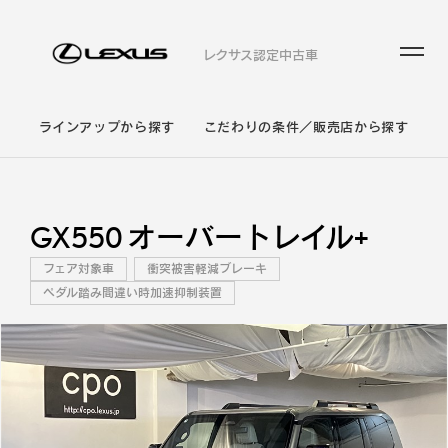
レクサス認定中古車
ラインアップから探す
こだわりの条件／販売店から探す
GX550 オーバートレイル+
フェア対象車
衝突被害軽減ブレーキ
ペダル踏み間違い時加速抑制装置