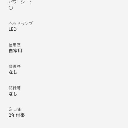
パワーシート
○
ヘッドランプ
LED
使用歴
自家用
修復歴
なし
記録簿
なし
G-Link
2年付帯