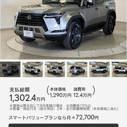
支払総額
本体価格
諸費用
1,290
12.4
1,302.4
万円
万円
万円
※価格は展示店にて
8
月登録の場合
※消費税10%込
※
整備・保証付き（部分保証）2年・走行距離無制限（本体価格に含む）
72,700
スマートバリュープランなら月々
円