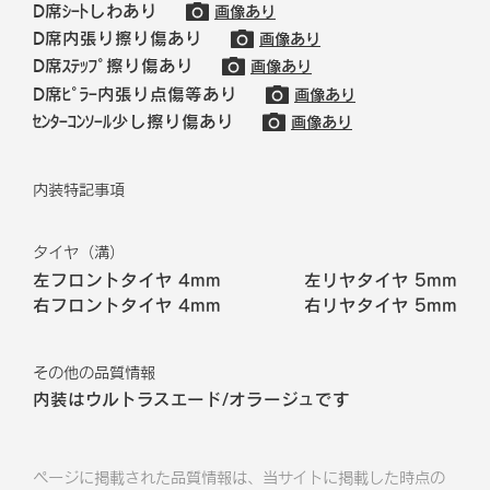
D席ｼｰﾄしわあり
画像あり
D席内張り擦り傷あり
画像あり
D席ｽﾃｯﾌﾟ擦り傷あり
画像あり
D席ﾋﾟﾗｰ内張り点傷等あり
画像あり
ｾﾝﾀｰｺﾝｿｰﾙ少し擦り傷あり
画像あり
内装特記事項
タイヤ（溝）
左フロントタイヤ
4mm
左リヤタイヤ
5mm
右フロントタイヤ
4mm
右リヤタイヤ
5mm
その他の品質情報
内装はウルトラスエード/オラージュです
ページに掲載された品質情報は、当サイトに掲載した時点の