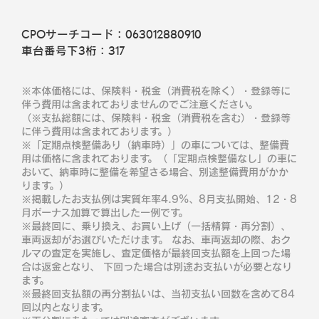
CPOサーチコード：
063012880910
車台番号下3桁：
317
※本体価格には、保険料・税金（消費税を除く）・登録等に
伴う費用は含まれておりませんのでご注意ください。
（※支払総額には、保険料・税金（消費税を含む）・登録等
に伴う費用は含まれております。）
※「定期点検整備あり（納車時）」の車については、整備費
用は価格に含まれております。（「定期点検整備なし」の車に
おいて、納車時に整備を希望さる場合、別途整備費用がかか
ります。）
※掲載したお支払例は実質年率4.9％、8月支払開始、12・8
月ボーナス加算で算出した一例です。
※最終回に、乗り換え、お買い上げ（一括精算・再分割）、
車両返却がお選びいただけます。 なお、車両返却の際、おク
ルマの査定を実施し、査定価格が最終回支払額を上回った場
合は返金となり、 下回った場合は別途お支払いが必要となり
ます。
※最終回支払額の再分割払いは、当初支払い回数を含めて84
回以内となります。