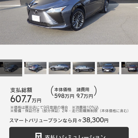
支払総額
本体価格
諸費用
598
9.7
607.7
万円
万円
万円
※価格は展示店にて
9
月登録の場合
※消費税10%込
※
整備・保証付き（部分保証）2年・走行距離無制限（本体価格に含む）
38,300
スマートバリュープランなら月々
円
支払いシミュレーション