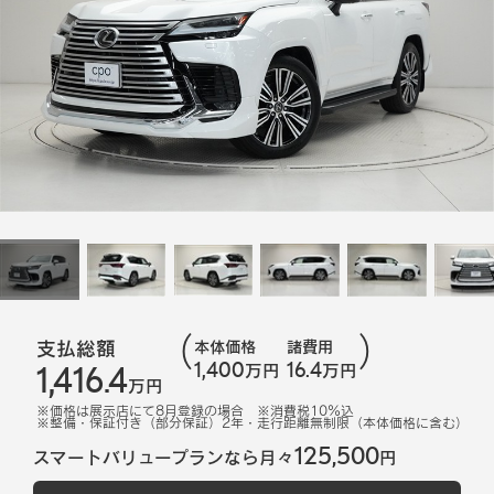
支払総額
本体価格
諸費用
1,400
16.4
1,416.4
万円
万円
万円
※価格は展示店にて
8
月登録の場合
※消費税10%込
※
整備・保証付き（部分保証）2年・走行距離無制限（本体価格に含む）
125,500
スマートバリュープランなら月々
円