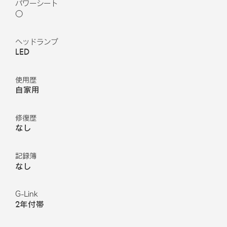
パワーシート
○
ヘッドランプ
LED
使用歴
自家用
修復歴
なし
記録簿
なし
G-Link
2年付帯