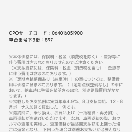
CPOサーチコード：
064016051900
車台番号下3桁：
897
※本体価格には、保険料・税金（消費税を除く）・登録等に
伴う費用は含まれておりませんのでご注意ください。
（※支払総額には、保険料・税金（消費税を含む）・登録等
に伴う費用は含まれております。）
※「定期点検整備あり（納車時）」の車については、整備費
用は価格に含まれております。（「定期点検整備なし」の車に
おいて、納車時に整備を希望さる場合、別途整備費用がかか
ります。）
※掲載したお支払例は実質年率4.9％、8月支払開始、12・8
月ボーナス加算で算出した一例です。
※最終回に、乗り換え、お買い上げ（一括精算・再分割）、
車両返却がお選びいただけます。 なお、車両返却の際、おク
ルマの査定を実施し、査定価格が最終回支払額を上回った場
合は返金となり、 下回った場合は別途お支払いが必要となり