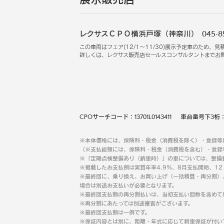
レクサスＣＰＯ横浜戸塚（神奈川）
045-8
この車両はフェア
(
12/1
～
11/30
)
展示予定車のため、見
詳しくは、レクサス販売店セールスコンサルタントまでお
CPOサーチコード：
13701L0143411
車台番号下3桁
※本体価格には、保険料・税金（消費税を除く）・登録等
（※支払総額には、保険料・税金（消費税を含む）・登録
※「定期点検整備あり（納車時）」の車については、整備
※掲載したお支払例は実質年率4.9％、8月支払開始、1
※最終回に、乗り換え、お買い上げ（一括精算・再分割）
場合は別途お支払いが必要となります。
※最終回支払額の再分割払いは、当初支払い回数を含めて
※再分割にあたっては別途審査がございます。
※最終回支払額は一例です。
※保証内容とは別に、距離・年式に応じて新車保証が付い