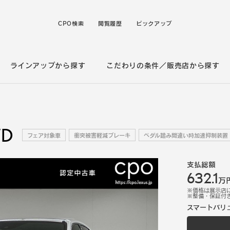
CPO検索
閲覧履歴
ピックアップ
ラインアップから探す
こだわりの条件／販売店から探す
WD
フェア対象車
衝突被害軽減ブレーキ
ペダル踏み間違い時加速抑制装置
支払総額
632.1
万
※価格は展示店
※
整備・保証付
スマートバリ