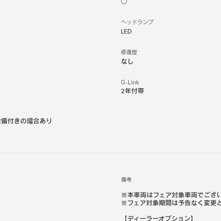
○
ヘッドランプ
LED
修復歴
なし
G-Link
2年付帯
装備付きの場合あり
備考
※本車両はフェア対象車両でござ
※フェア対象期間は予告なく変更
【ディーラーオプション】