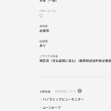
本革（一部）
パワーシート
○
使用歴
自家用
記録簿
あり
リサイクル料金
預託済（支払総額に含む）/廃車時追加料金必要
予防安全について
主要装備
パノラミックビューモニター
ムーンルーフ