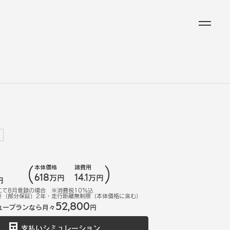
本体価格
諸費用
618
14.1
万円
万円
円
にて
8
月登録の場合
※消費税10%込
き（部分保証）2年・走行距離無制限（本体価格に含む）
52,800
ュープランなら月々
円
支払いシミュレーション