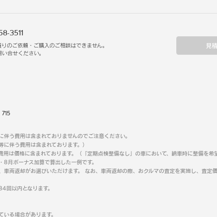
58-3511
見
積りのご依頼・ご購入のご相談はできません。
問い合せください。
：
715
に伴う費用は含まれておりませんのでご注意ください。
等に伴う費用は含まれております。）
費用は価格に含まれております。（「定期点検整備なし」の車において、納車時に整備を希
2・8月ボーナス加算で算出した一例です。
、車両返却がお選びいただけます。 なお、車両返却の際、おクルマの査定を実施し、査定価
84回以内となります。
ている場合があります。