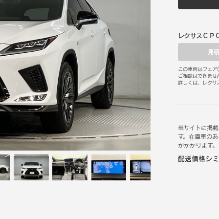
レクサスＣＰ
見
この車両はフェア
(
ご相談はできませ
詳しくは、レクサ
当サイトに掲載
す。在庫車のあ
がかかります。
配送価格シミ