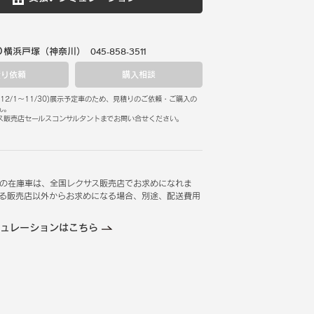
Ｏ横浜戸塚（神奈川）
045-858-3511
積り依頼
購入相談
12/1
～
11/30
)
展示予定車のため、見積りのご依頼・ご購入の
ん。
ス販売店セールスコンサルタントまでお問い合せください。
の在庫車は、全国レクサス販売店でお求めになれま
る販売店以外からお求めになる場合、別途、配送費用
ュレーションはこちら