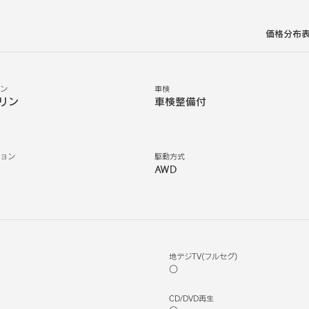
価格分布
ジン
車検
リン
車検整備付
ション
駆動方式
AWD
地デジTV(フルセグ)
○
CD/DVD再生