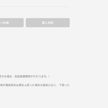
積り依頼
購入相談
望さる場合、別途整備費用がかかります。）
格が最終回支払額を上回った場合は返金となり、 下回った