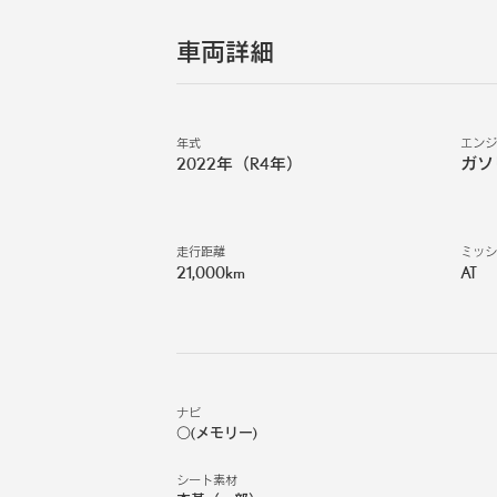
車両詳細
年式
エン
2022年（R4年）
ガソ
走行距離
ミッ
21,000km
AT
ナビ
○(メモリー)
シート素材