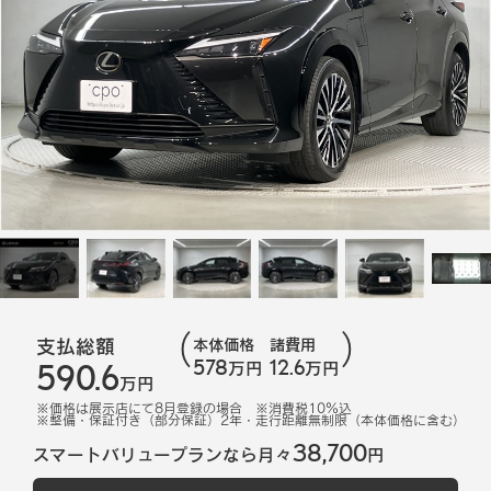
支払総額
本体価格
諸費用
578
12.6
590.6
万円
万円
万円
※価格は展示店にて
8
月登録の場合
※消費税10%込
※
整備・保証付き（部分保証）2年・走行距離無制限（本体価格に含む）
38,700
スマートバリュープランなら月々
円