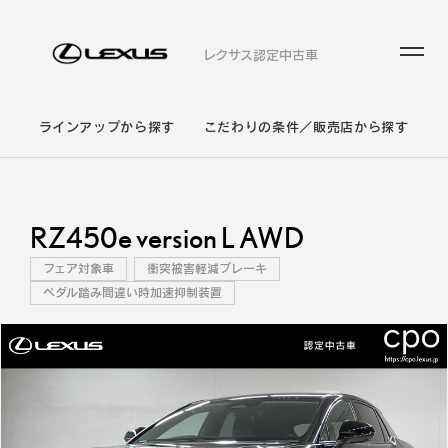
レクサス認定中古車
ラインアップから探す
こだわりの条件／販売店から探す
RZ450e version L AWD
フェア対象車
衝突被害軽減ブレーキ
ペダル踏み間違い時加速抑制装置