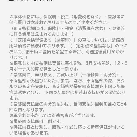
※本体価格には、保険料・税金（消費税を除く）・登録等に
伴う費用は含まれておりませんのでご注意ください。
（※支払総額には、保険料・税金（消費税を含む）・登録等
に伴う費用は含まれております。）
※「定期点検整備あり（納車時）」の車については、整備費
用は価格に含まれております。（「定期点検整備なし」の車に
おいて、納車時に整備を希望さる場合、別途整備費用がかか
ります。）
※掲載したお支払例は実質年率4.9％、8月支払開始、12・8
月ボーナス加算で算出した一例です。
※最終回に、乗り換え、お買い上げ（一括精算・再分割）、
車両返却がお選びいただけます。 なお、車両返却の際、おク
ルマの査定を実施し、査定価格が最終回支払額を上回った場
合は返金となり、 下回った場合は別途お支払いが必要となり
ます。
※最終回支払額の再分割払いは、当初支払い回数を含めて84
回以内となります。
※再分割にあたっては別途審査がございます。
※最終回支払額は一例です。
※保証内容とは別に、距離・年式に応じて新車保証が付いて
いる場合があります。