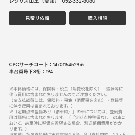
レクサス山王（愛知）
052-332-8080
見積り依頼
購入相談
CPOサーチコード：
1470115452976
車台番号下3桁：
194
※本体価格には、保険料・税金（消費税を除く）・登録等に
伴う費用は含まれておりませんのでご注意ください。
（※支払総額には、保険料・税金（消費税を含む）・登録等
に伴う費用は含まれております。）
※「定期点検整備あり（納車時）」の車については、整備費
用は価格に含まれております。（「定期点検整備なし」の車に
おいて、納車時に整備を希望さる場合、別途整備費用がかか
ります。）
※掲載したお支払例は実質年率4.9％、8月支払開始、12・8