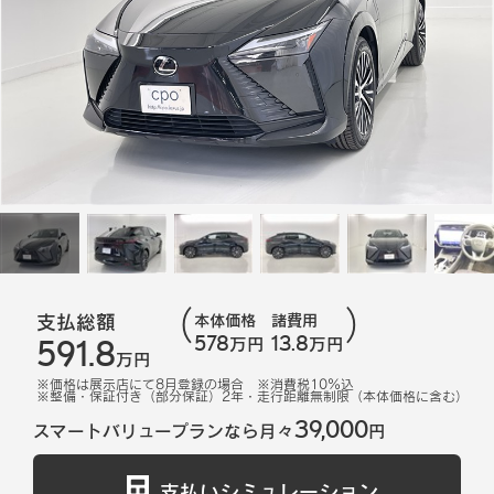
支払総額
本体価格
諸費用
578
13.8
591.8
万円
万円
万円
※価格は展示店にて
8
月登録の場合
※消費税10%込
※
整備・保証付き（部分保証）2年・走行距離無制限（本体価格に含む）
39,000
スマートバリュープランなら月々
円
支払いシミュレーション