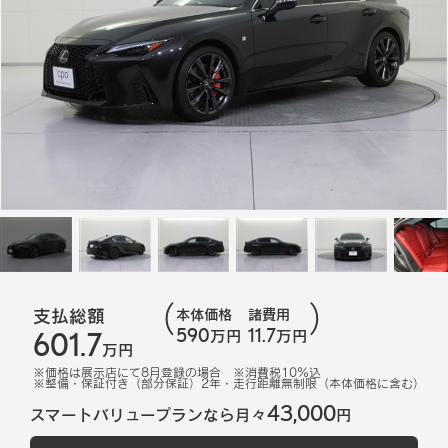
支払総額
本体価格
諸費用
590
11.7
601.7
万円
万円
万円
※価格は展示店にて
8
月登録の場合
※消費税10%込
※
整備・保証付き（部分保証）2年・走行距離無制限（本体価格に含む）
43,000
スマートバリュープランなら月々
円