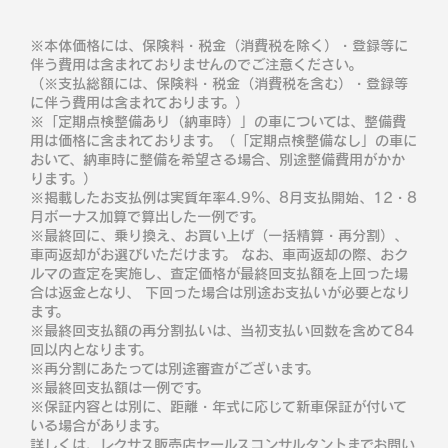
※本体価格には、保険料・税金（消費税を除く）・登録等に
伴う費用は含まれておりませんのでご注意ください。
（※支払総額には、保険料・税金（消費税を含む）・登録等
に伴う費用は含まれております。）
※「定期点検整備あり（納車時）」の車については、整備費
用は価格に含まれております。（「定期点検整備なし」の車に
おいて、納車時に整備を希望さる場合、別途整備費用がかか
ります。）
※掲載したお支払例は実質年率4.9％、8月支払開始、12・8
月ボーナス加算で算出した一例です。
※最終回に、乗り換え、お買い上げ（一括精算・再分割）、
車両返却がお選びいただけます。 なお、車両返却の際、おク
ルマの査定を実施し、査定価格が最終回支払額を上回った場
合は返金となり、 下回った場合は別途お支払いが必要となり
ます。
※最終回支払額の再分割払いは、当初支払い回数を含めて84
回以内となります。
※再分割にあたっては別途審査がございます。
※最終回支払額は一例です。
※保証内容とは別に、距離・年式に応じて新車保証が付いて
いる場合があります。
詳しくは、レクサス販売店セールスコンサルタントまでお問い