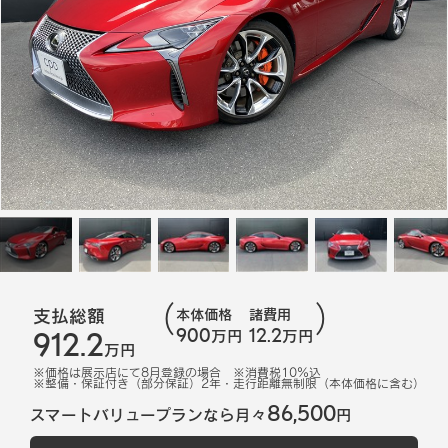
支払総額
本体価格
諸費用
900
12.2
912.2
万円
万円
万円
※価格は展示店にて
8
月登録の場合
※消費税10%込
※
整備・保証付き（部分保証）2年・走行距離無制限（本体価格に含む）
86,500
スマートバリュープランなら月々
円