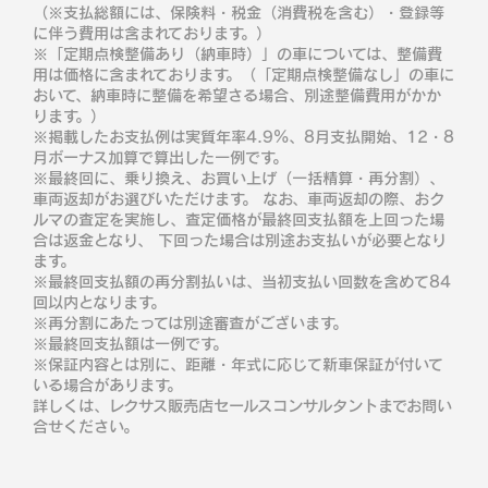
（※支払総額には、保険料・税金（消費税を含む）・登録等
に伴う費用は含まれております。）
※「定期点検整備あり（納車時）」の車については、整備費
用は価格に含まれております。（「定期点検整備なし」の車に
おいて、納車時に整備を希望さる場合、別途整備費用がかか
ります。）
※掲載したお支払例は実質年率4.9％、8月支払開始、12・8
月ボーナス加算で算出した一例です。
※最終回に、乗り換え、お買い上げ（一括精算・再分割）、
車両返却がお選びいただけます。 なお、車両返却の際、おク
ルマの査定を実施し、査定価格が最終回支払額を上回った場
合は返金となり、 下回った場合は別途お支払いが必要となり
ます。
※最終回支払額の再分割払いは、当初支払い回数を含めて84
回以内となります。
※再分割にあたっては別途審査がございます。
※最終回支払額は一例です。
※保証内容とは別に、距離・年式に応じて新車保証が付いて
いる場合があります。
詳しくは、レクサス販売店セールスコンサルタントまでお問い
合せください。