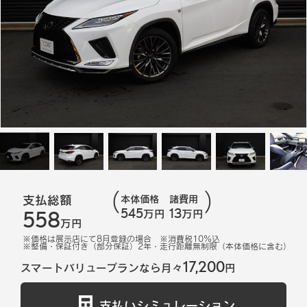
支払総額
本体価格
諸費用
545
13
558
万円
万円
万円
※価格は展示店にて
8
月登録の場合
※消費税10%込
※
整備・保証付き（部分保証）2年・走行距離無制限（本体価格に含む）
17,200
スマートバリュープランなら月々
円
支払いシミュレーション