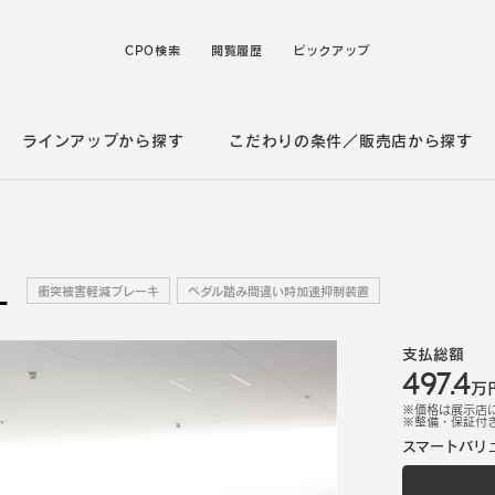
CPO検索
閲覧履歴
ピックアップ
ラインアップから探す
こだわりの条件／販売店から探す
L
衝突被害軽減ブレーキ
ペダル踏み間違い時加速抑制装置
支払総額
497.4
万
※価格は展示店
※
整備・保証付
スマートバリ