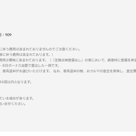
桁：
909
に伴う費用は含まれておりませんのでご注意ください。
等に伴う費用は含まれております。）
費用は価格に含まれております。（「定期点検整備なし」の車において、納車時に整備を希
2・8月ボーナス加算で算出した一例です。
、車両返却がお選びいただけます。 なお、車両返却の際、おクルマの査定を実施し、査定価
84回以内となります。
ている場合があります。
問い合せください。