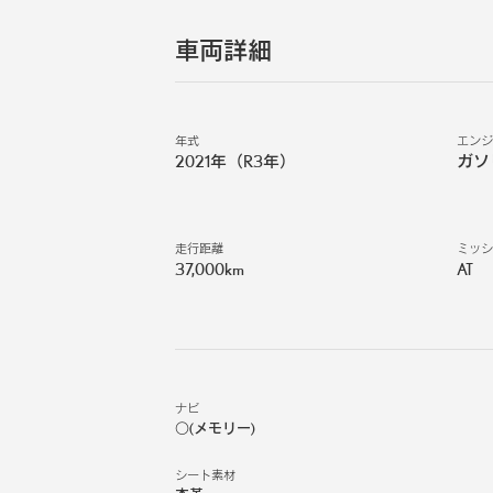
車両詳細
年式
エン
2021年（R3年）
ガソ
走行距離
ミッ
37,000km
AT
ナビ
○(メモリー)
シート素材