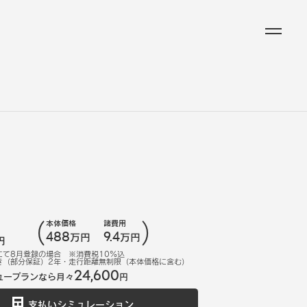
本体価格
諸費用
488
9.4
万円
万円
円
にて
8
月登録の場合
※消費税10%込
き（部分保証）2年・走行距離無制限（本体価格に含む）
24,600
ュープランなら月々
円
支払いシミュレーション