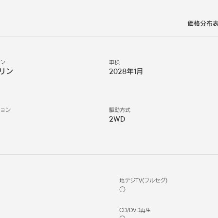
価格分布
ジン
車検
リン
2028年1月
ション
駆動方式
2WD
地デジTV(フルセグ)
○
CD/DVD再生