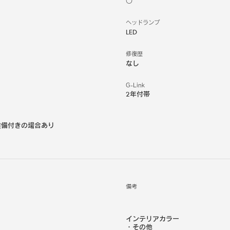
○
ヘッドランプ
LED
修復歴
なし
G-Link
2年付帯
装備付きの場合あり
備考
インテリアカラー
・
その他