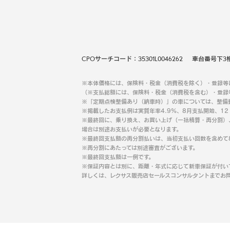
CPOサーチコード：
35301L0046262
車台番号下3
※本体価格には、保険料・税金（消費税を除く）・登録等
（※支払総額には、保険料・税金（消費税を含む）・登録
※「定期点検整備あり（納車時）」の車については、整備
※掲載したお支払例は実質年率4.9％、8月支払開始、1
※最終回に、乗り換え、お買い上げ（一括精算・再分割）
場合は別途お支払いが必要となります。
※最終回支払額の再分割払いは、当初支払い回数を含めて
※再分割にあたっては別途審査がございます。
※最終回支払額は一例です。
※保証内容とは別に、距離・年式に応じて新車保証が付い
詳しくは、レクサス販売店セールスコンサルタントまでお