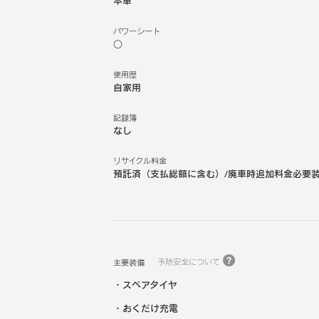
本革
パワーシート
○
使用歴
自家用
記録簿
なし
リサイクル料金
預託済（支払総額に含む）/廃車時追加料金必要
予防安全について
主要装備
スペアタイヤ
おくだけ充電