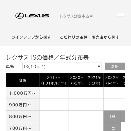
レクサス認定中古車
ラインアップから探す
こだわりの条件／販売店から探す
レクサス ISの価格／年式分布表
車名
IS(105台)
選択
2019年
2020年
2021年
2022年
20
価格
(H31年/R1年)
(R2年)
(R3年)
(R4年)
(R5
1,000万円～
900万円～
800万円～
4台
1
700万円～
1台