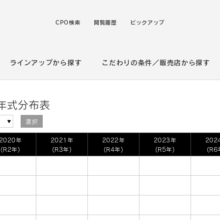
CPO検索
閲覧履歴
ピックアップ
ラインアップから探す
こだわりの条件／販売店から探す
／年式分布表
選択
2020年
2021年
2022年
2023年
202
(R2年)
(R3年)
(R4年)
(R5年)
(R6