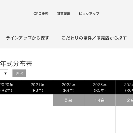
CPO検索
閲覧履歴
ピックアップ
ラインアップから探す
こだわりの条件／販売店から探す
／年式分布表
選択
2020年
2021年
2022年
2023年
202
(R2年)
(R3年)
(R4年)
(R5年)
(R6
5台
14台
2