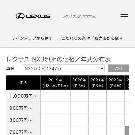
レクサス認定中古車
ラインアップから探す
こだわりの条件／販売店から探す
レクサス NX350hの価格／年式分布表
車名
NX350h(224台)
選択
2019年
2020年
2021年
2022年
20
価格
(H31年/R1年)
(R2年)
(R3年)
(R4年)
(R5
1,000万円～
900万円～
800万円～
700万円～
1