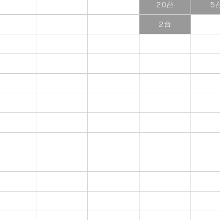
20台
5
2台