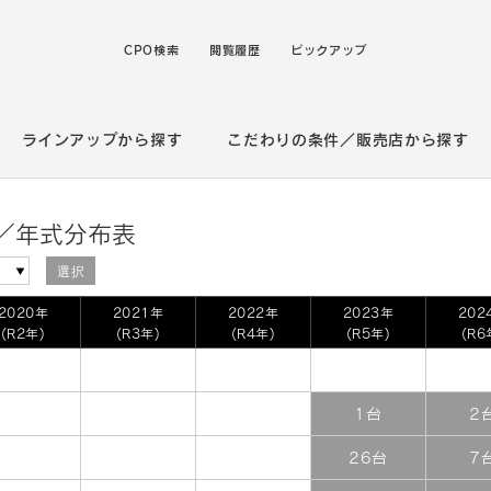
CPO検索
閲覧履歴
ピックアップ
ラインアップから探す
こだわりの条件／販売店から探す
格／年式分布表
選択
2020年
2021年
2022年
2023年
202
(R2年)
(R3年)
(R4年)
(R5年)
(R6
1台
2
26台
7