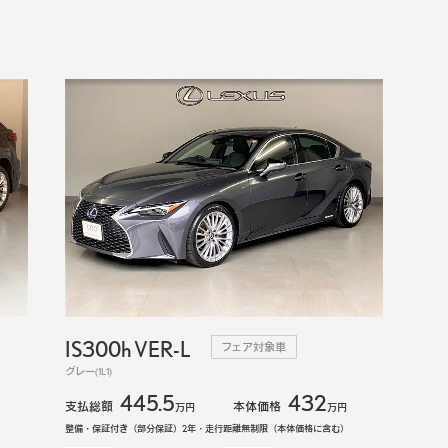
IS300h VER-L
フェア対象車
グレー(1L1)
445.5
432
支払総額
本体価格
万円
万円
整備・保証付き（部分保証）2年・走行距離無制限（本体価格に含む）