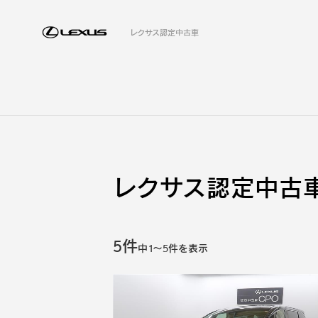
レクサス認定中古車
レクサス認定中古車
5件
中
1
～
5
件を表示