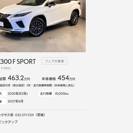
300 F SPORT
フェア対象車
(083)
463.2
454
総額
本体価格
万円
万円
保証付き（部分保証）2年・走行距離無制限（本体価格に含む）
2020年(R2年)
41,000km
式
走行距離
2027年6月
検
レクサス泉
022-371-1321
（宮城）
ピックアップ