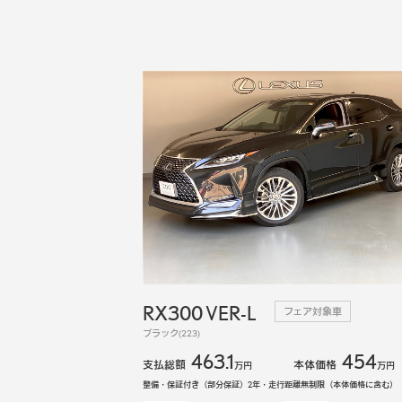
RX300 VER-L
フェア対象車
ブラック(223)
463.1
454
支払総額
本体価格
万円
万円
整備・保証付き（部分保証）2年・走行距離無制限（本体価格に含む）