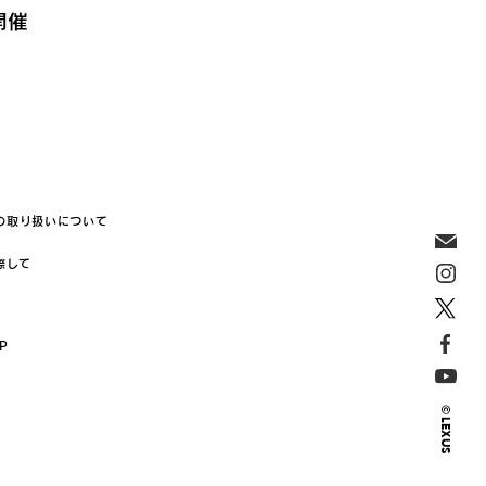
開催
の取り扱いについて
際して
JP
© LEXUS