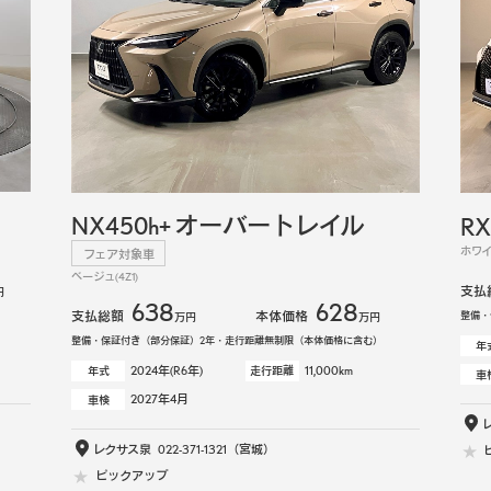
NX450h+ オーバートレイル
RX
ホワイト
フェア対象車
ベージュ(4Z1)
支払
円
638
628
支払総額
本体価格
整備・
万円
万円
整備・保証付き（部分保証）2年・走行距離無制限（本体価格に含む）
年
2024年(R6年)
11,000km
年式
走行距離
車
2027年4月
車検
レクサス泉
022-371-1321
（宮城）
ピックアップ