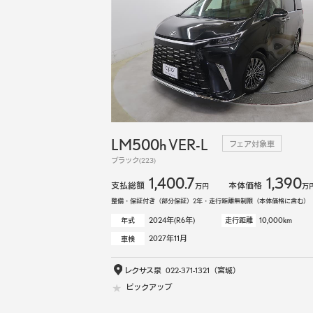
LM500h VER-L
フェア対象車
ブラック(223)
1,400.7
1,390
支払総額
本体価格
万円
万
整備・保証付き（部分保証）2年・走行距離無制限（本体価格に含む）
2024年(R6年)
10,000km
年式
走行距離
2027年11月
車検
レクサス泉
022-371-1321
（宮城）
ピックアップ