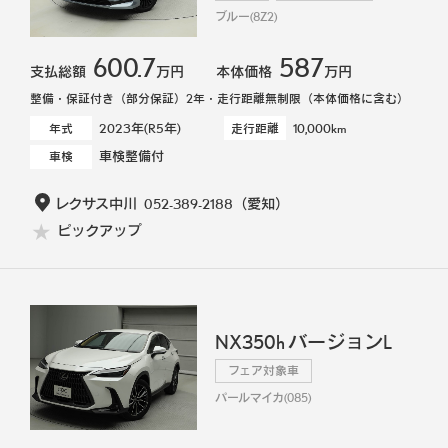
ブルー(8Z2)
600.7
587
支払総額
万円
本体価格
万円
整備・保証付き（部分保証）2年・走行距離無制限（本体価格に含む）
2023年(R5年)
10,000km
年式
走行距離
車検整備付
車検
レクサス中川
052-389-2188
（愛知）
ピックアップ
NX350h バージョンL
フェア対象車
パールマイカ(085)