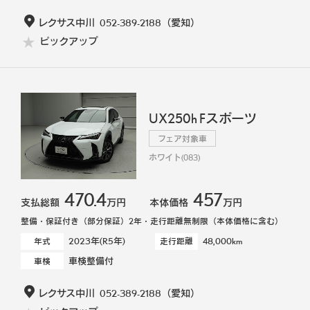
レクサス中川
052-389-2188
（愛知）
ピックアップ
UX250h Fスポーツ
フェア対象車
ホワイト(083)
470.4
457
支払総額
万円
本体価格
万円
整備・保証付き（部分保証）2年・走行距離無制限（本体価格に含む）
2023年(R5年)
48,000km
年式
走行距離
車検整備付
車検
レクサス中川
052-389-2188
（愛知）