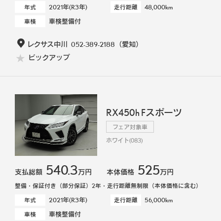
2021年(R3年)
48,000km
年式
走行距離
車検整備付
車検
レクサス中川
052-389-2188
（愛知）
ピックアップ
RX450h Fスポーツ
フェア対象車
ホワイト(083)
540.3
525
支払総額
万円
本体価格
万円
整備・保証付き（部分保証）2年・走行距離無制限（本体価格に含む）
2021年(R3年)
56,000km
年式
走行距離
車検整備付
車検