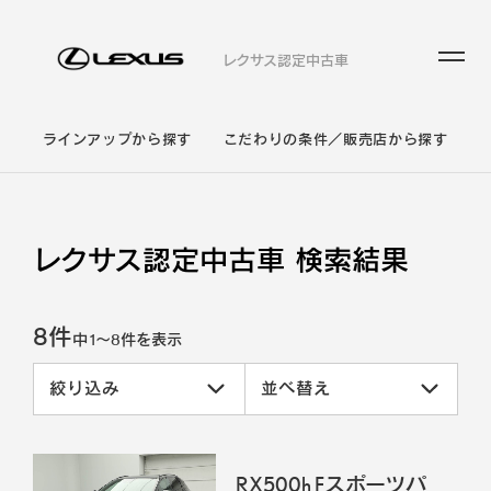
レクサス認定中古車
ラインアップから探す
こだわりの条件／販売店から探す
レクサス認定中古車 検索結果
8件
中
1
～
8
件を表示
絞り込み
並べ替え
RX500h Fスポーツパ