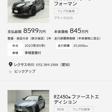
フォーマン
フェア対象車
ブラック(223)
859.9
845
支払総額
万円
本体価格
万円
整備・保証付き（部分保証）2年・走行距離無制限（本体価格に含む）
2023年(R5年)
25,000km
年式
走行距離
車検整備付
車検
レクサス中川
052-389-2188
（愛知）
ピックアップ
RZ450e ファーストエ
ディション
NEW
フェア対象車