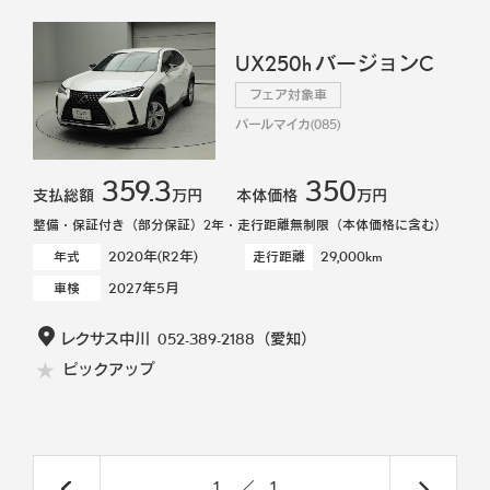
UX250h バージョンC
フェア対象車
パールマイカ(085)
359.3
350
支払総額
万円
本体価格
万円
整備・保証付き（部分保証）2年・走行距離無制限（本体価格に含む）
2020年(R2年)
29,000km
年式
走行距離
2027年5月
車検
レクサス中川
052-389-2188
（愛知）
ピックアップ
1
／
1