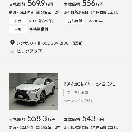
569.9
556
支払総額
万円
本体価格
万円
整備・保証付き（部分保証）2年・走行距離無制限（本体価格に含む）
2023年(R5年)
39,000km
年式
走行距離
車検整備付
車検
レクサス中川
052-389-2188
（愛知）
ピックアップ
RX450h バージョンL
フェア対象車
パールマイカ(085)
558.3
543
支払総額
万円
本体価格
万円
整備・保証付き（部分保証）2年・走行距離無制限（本体価格に含む）