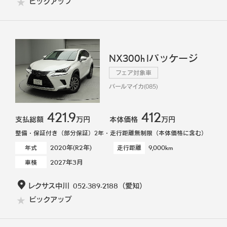
ピックアップ
NX300h Iパッケージ
フェア対象車
パールマイカ(085)
421.9
412
支払総額
万円
本体価格
万円
整備・保証付き（部分保証）2年・走行距離無制限（本体価格に含む）
2020年(R2年)
9,000km
年式
走行距離
2027年3月
車検
レクサス中川
052-389-2188
（愛知）
ピックアップ