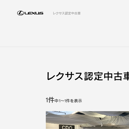
レクサス認定中古車
レクサス認定中古車
1件
中
1
～
1
件を表示