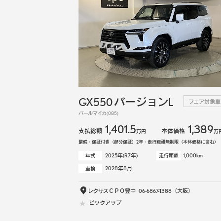
GX550 バージョンL
フェア対象車
パールマイカ(085)
1,401.5
1,389
支払総額
本体価格
万円
万
整備・保証付き（部分保証）2年・走行距離無制限（本体価格に含む）
2025年(R7年)
1,000km
年式
走行距離
2028年8月
車検
レクサスＣＰＯ豊中
06-6867-1388
（大阪）
ピックアップ