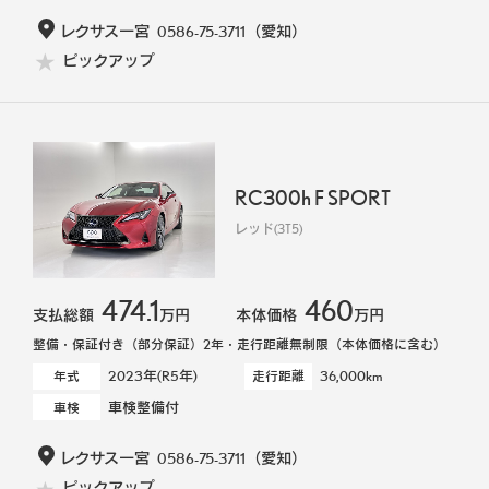
レクサス一宮
0586-75-3711
（愛知）
ピックアップ
RC300h F SPORT
レッド(3T5)
474.1
460
支払総額
万円
本体価格
万円
整備・保証付き（部分保証）2年・走行距離無制限（本体価格に含む）
2023年(R5年)
36,000km
年式
走行距離
車検整備付
車検
レクサス一宮
0586-75-3711
（愛知）
ピックアップ