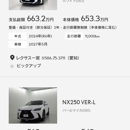
ホワイト(083)
663.2
653.3
支払総額
万円
本体価格
万円
整備・保証付き（部分保証）2年・走行距離無制限（本体価格に含む）
2024年(R6年)
11,000km
年式
走行距離
2027年5月
車検
レクサス一宮
0586-75-3711
（愛知）
ピックアップ
NX250 VER-L
パールマイカ(085)