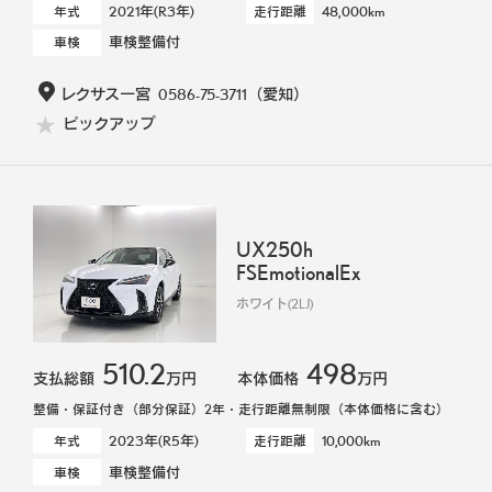
2021年(R3年)
48,000km
年式
走行距離
車検整備付
車検
レクサス一宮
0586-75-3711
（愛知）
ピックアップ
UX250h
FSEmotionalEx
ホワイト(2LJ)
510.2
498
支払総額
万円
本体価格
万円
整備・保証付き（部分保証）2年・走行距離無制限（本体価格に含む）
2023年(R5年)
10,000km
年式
走行距離
車検整備付
車検