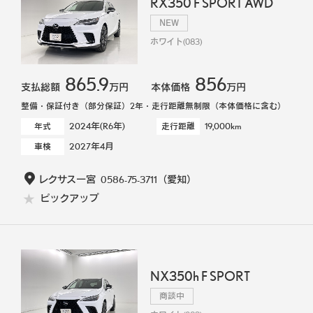
RX350 F SPORT AWD
NEW
ホワイト(083)
865.9
856
支払総額
万円
本体価格
万円
整備・保証付き（部分保証）2年・走行距離無制限（本体価格に含む）
2024年(R6年)
19,000km
年式
走行距離
2027年4月
車検
レクサス一宮
0586-75-3711
（愛知）
ピックアップ
NX350h F SPORT
商談中