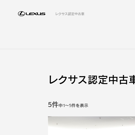
レクサス認定中古車
レクサス認定中古車
5件
中
1
～
5
件を表示