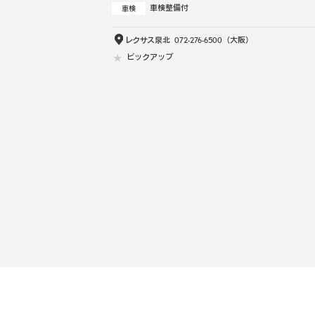
車検整備付
車検
レクサス泉北
072-276-6500
（大阪）
ピックアップ