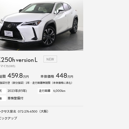
250h version L
NEW
マイカ(085)
459.8
448
総額
本体価格
万円
万円
保証付き（部分保証）2年・走行距離無制限（本体価格に含む）
2023年(R5年)
6,000km
式
走行距離
車検整備付
検
レクサス泉北
072-276-6500
（大阪）
ピックアップ