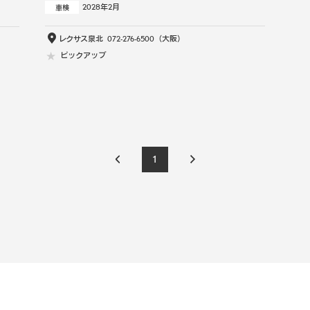
2028年2月
車検
レクサス泉北
072-276-6500
（大阪）
ピックアップ
1