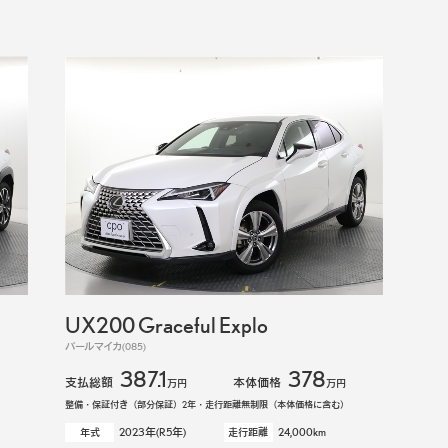
UX200 Graceful Explo
パールマイカ(085)
387.1
378
支払総額
本体価格
万円
万円
整備・保証付き（部分保証）2年・走行距離無制限（本体価格に含む）
2023年(R5年)
24,000km
年式
走行距離