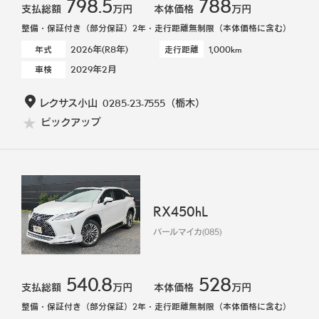
798.5
788
支払総額
万円
本体価格
万円
整備・保証付き（部分保証）2年・走行距離無制限（本体価格に含む）
2026年(R8年)
1,000km
年式
走行距離
2029年2月
車検
レクサス小山
0285-23-7555
（栃木）
ピックアップ
RX450hL
パールマイカ(085)
540.8
528
支払総額
万円
本体価格
万円
整備・保証付き（部分保証）2年・走行距離無制限（本体価格に含む）