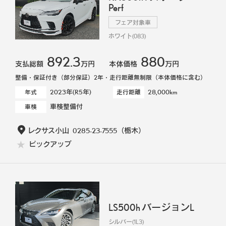
Perf
フェア対象車
ホワイト(083)
892.3
880
支払総額
万円
本体価格
万円
整備・保証付き（部分保証）2年・走行距離無制限（本体価格に含む）
2023年(R5年)
28,000km
年式
走行距離
車検整備付
車検
レクサス小山
0285-23-7555
（栃木）
ピックアップ
LS500h バージョンL
シルバー(1L3)