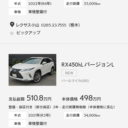
2022年(R4年)
33,000km
年式
走行距離
車検整備付
車検
レクサス小山
0285-23-7555
（栃木）
ピックアップ
RX450hL バージョンL
NEW
パールマイカ(085)
510.8
498
支払総額
万円
本体価格
万円
整備・保証付き（部分保証）2年・走行距離無制限（本体価格に含む）
2021年(R3年)
34,000km
年式
走行距離
車検整備付
車検