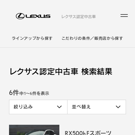
レクサス認定中古車
ラインアップから探す
こだわりの条件／販売店から探す
レクサス認定中古車 検索結果
6件
中
1
～
6
件を表示
絞り込み
並べ替え
RX500h Fスポーツ