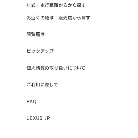
5) 個人情報を取り扱う委託先管理
年式・走行距離からから探す
当社は、上記2.の定めに従って取得した個人情報を、公表または
お近くの地域・販売店から探す
通知した利用目的を達成するために必要な範囲で、業務委託先に
提供することがあります。この場合においても、当社は業務委託
先に対し、当社が提供した個人情報の適正な取り扱いを求めると
閲覧履歴
ともに適切な管理をいたします。
4. 事故時の措置
ピックアップ
当社は、個人情報の漏えい事故等が発生した場合には、事実関係
と原因の調査、二次被害の防止策及び再発防止策等を実施し、適
個人情報の取り扱いについて
切に対応いたします。
ご利用に際して
5. 継続的な改善
当社は、個人情報が適正に取り扱われますよう、継続的な改善に
FAQ
取り組んでまいります。また、改善した内容を、この基本方針に
随時反映してまいります。
LEXUS JP
6. 公表事項等
当社は、法令等に基づき、個人情報の利用に関連する情報を当社
ホームページを通じて提供しております。