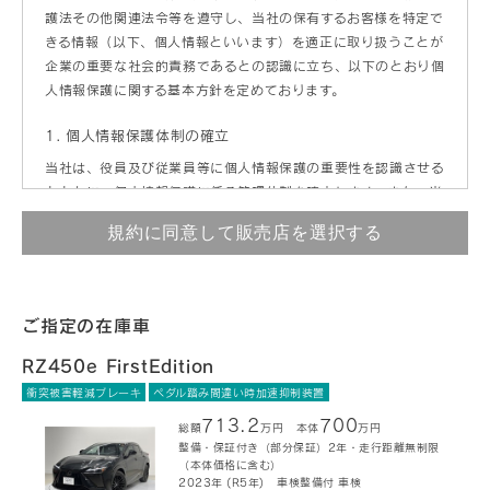
護法その他関連法令等を遵守し、当社の保有するお客様を特定で
きる情報（以下、個人情報といいます）を適正に取り扱うことが
企業の重要な社会的責務であるとの認識に立ち、以下のとおり個
人情報保護に関する基本方針を定めております。
1. 個人情報保護体制の確立
当社は、役員及び従業員等に個人情報保護の重要性を認識させる
とともに、個人情報保護に係る管理体制を確立します。また、当
社は個人情報の取得、利用、提供等の管理ルールを明文化し、個
人情報の適正な管理を行います。
2. 個人情報の取得
当社は、個人情報を取得する際には、その利用目的を公表または
ご指定の在庫車
通知し、利用目的の達成に必要な範囲内で、適法かつ公正な手段
RZ450e FirstEdition
によって取得いたします。当社が取得する個人情報とは、当社が
お客様からご提供いただく個人情報、当社が取得しまたは第三者
衝突被害軽減ブレーキ
ペダル踏み間違い時加速抑制装置
から提供される個人情報（音声・画像・映像等に含まれる個人情
713.2
700
総額
万円
本体
万円
報を含みます）をいいます。
整備・保証付き（部分保証）2年・走行距離無制限
（本体価格に含む）
なお、お客様が当社「お客様相談センター」をご利用される場合
2023年
(R5年)
車検整備付
車検