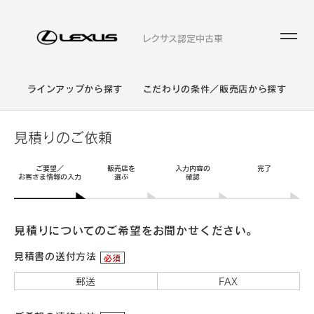
レクサス認定中古車
ラインアップから探す
こだわりの条件／販売店から探す
見積りのご依頼
ご要望／
販売店を
入力内容の
完了
お客さま情報の入力
選ぶ
確認
見積りについてのご希望をお聞かせください。
見積書の送付方法
必須
郵送
FAX