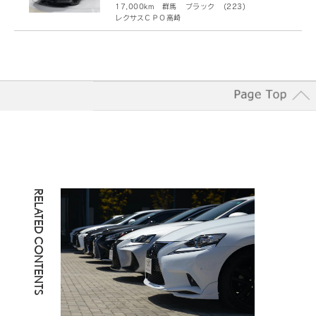
には、お話いただきました内容を確認するために録音させていた
17,000
km
群馬
ブラック
(
223
)
だいております。また、当社では、折り返しお客様にご連絡させ
レクサスＣＰＯ高崎
ていただく場合のためにナンバーディスプレイを採用いたしてお
りますので、あらかじめご了承ください。
3. 個人情報の取り扱い
1) 利用目的内での利用
当社は、上記2.の定めに従って取得した個人情報を、お客様の同
意なくして利用目的の範囲を超えて利用することはございませ
ん。当社は、個人情報に関するお客様の権利を尊重し、お客様に
より個人情報の開示・訂正・利用停止または消去を求められたと
きは、法令の定めに従い誠意をもって対応いたします。当社が取
RELATED CONTENTS
得した個人情報は、以下の目的に利用いたします。
1.当社で取り扱っている商品・サービスに関する営業上のご案内
を行うこと。
2.商品・サービスの企画・研究開発・品質向上のほか、お客様満
足度向上のためのお客様へのアンケート調査や、故障診断等を
行うこと。
3.一部の商品・サービス（例：車載カメラを利用した車両管理サ