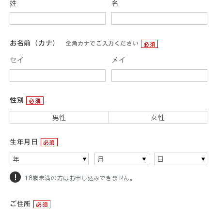
姓
名
お名前（カナ）
全角カナでご入力ください
必須
セイ
メイ
性別
必須
男性
女性
生年月日
必須
年
月
日
18歳未満の方はお申し込みできません。
ご住所
必須