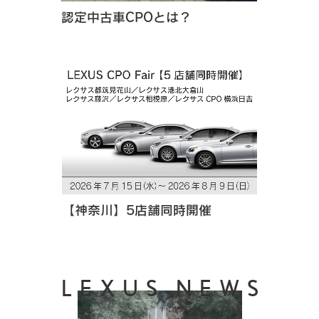
ービス）において、商品・サービスの一部として、以下の個人
認定中古車CPOとは？
情報を、該当する商品・サービスを利用する法人又は個人へ提
供すること。
※提供する個人情報の項目 ： 個人が映り込んだ車載カメラの
画像・映像。該当する商品・サービスを利用する法人または個
人が自ら利用する車両で取得されたものに限ります。
4.お客様からのお問合せへの対応、迅速なサービス等の実施のた
めに必要な業務を行うこと。
5.法令の定めまたは行政当局の通達・指導等に基づく対応を行う
こと。なお、トヨタ販売店を通じてお客様へご案内を行う場合
は、個人情報をトヨタ販売店に提供させていただきます。
6.当社「お客様相談センター」へご相談いただいた場合、適切な
対応を行うため、必要に応じて以下の個人情報をトヨタ販売
店・当社提携会社へ、電話・書面・電子媒体等により提供する
【神奈川】5店舗同時開催
こと。ただし、お客様のお申し出により、トヨタ販売店・当社
提携会社への提供を停止させていただきます。
※提供する個人情報の項目 ： 氏名、住所、年齢、電話番号及
びお客様のご相談内容に関する情報
LEXUS NEWS
7.その他個人情報の取得にあたり公表または通知した利用目的。
2) 個人情報の適正な利用