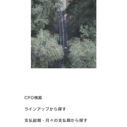
当社は、上記2.の定めに従って取得した個人情報を、違法又は不
当な行為を助長し、又は誘発するおそれがある方法により利用す
ることはございません。
3) 個人情報の安全管理措置
当社は、個人情報への不正アクセス、個人情報の紛失・破壊・改
ざん・漏洩等の防止その他個人情報の安全管理のために、組織
的、物理的及び技術的な安全管理措置を適切に講じます。また、
個人情報を取り扱う役員及び従業員等に対して、個人情報保護の
ための教育・啓発活動に努める等、人的な安全管理措置を適切に
講じてまいります。さらに、外国において個人データを取り扱う
場合には、当該外国の個人情報の保護に関する制度等を把握した
うえで、安全管理措置を適切に講じてまいります。
4) 個人情報の第三者への提供
CPO検索
当社は、上記2.の定めに従って取得した個人情報を、個人情報保
ラインアップから探す
護法その他関連法令により認められる場合を除き、お客様の同意
を得ずに第三者に提供することはございません。
支払総額・月々の支払額から探す