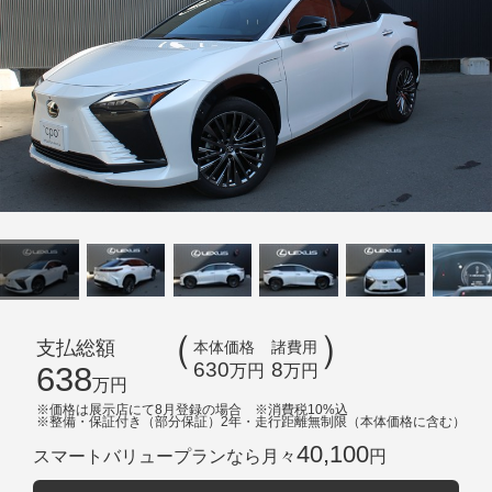
支払総額
本体価格
諸費用
630
8
638
万円
万円
万円
※価格は展示店にて
8
月登録の場合
※消費税10%込
※
整備・保証付き（部分保証）2年・走行距離無制限（本体価格に含む）
40,100
スマートバリュープランなら月々
円