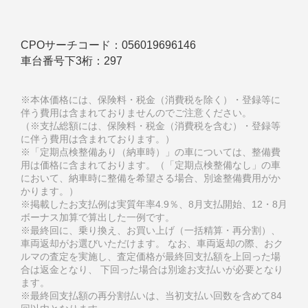
CPOサーチコード：
056019696146
車台番号下3桁：
297
※本体価格には、保険料・税金（消費税を除く）・登録等に
伴う費用は含まれておりませんのでご注意ください。
（※支払総額には、保険料・税金（消費税を含む）・登録等
に伴う費用は含まれております。）
※「定期点検整備あり（納車時）」の車については、整備費
用は価格に含まれております。（「定期点検整備なし」の車
において、納車時に整備を希望さる場合、別途整備費用がか
かります。）
※掲載したお支払例は実質年率4.9％、8月支払開始、12・8月
ボーナス加算で算出した一例です。
※最終回に、乗り換え、お買い上げ（一括精算・再分割）、
車両返却がお選びいただけます。 なお、車両返却の際、おク
ルマの査定を実施し、査定価格が最終回支払額を上回った場
合は返金となり、 下回った場合は別途お支払いが必要となり
ます。
※最終回支払額の再分割払いは、当初支払い回数を含めて84