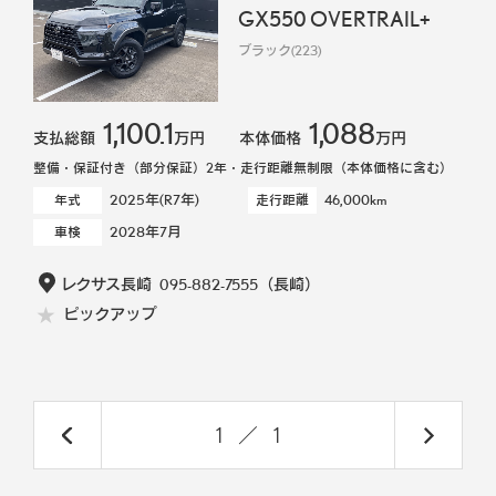
GX550 OVERTRAIL+
ブラック(223)
1,100.1
1,088
支払総額
万円
本体価格
万円
整備・保証付き（部分保証）2年・走行距離無制限（本体価格に含む）
2025年(R7年)
46,000km
年式
走行距離
2028年7月
車検
レクサス長崎
095-882-7555
（長崎）
ピックアップ
1
／
1